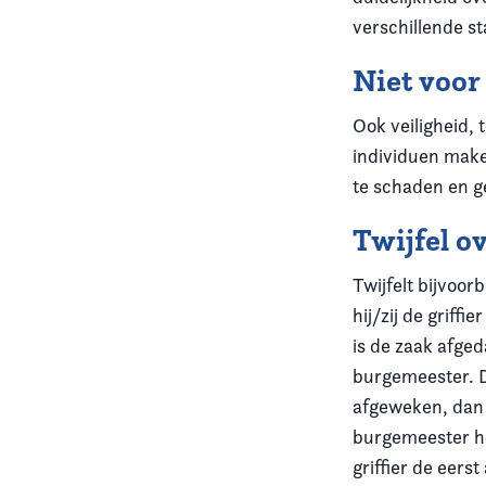
verschillende s
Niet voor
Ook veiligheid,
individuen make
te schaden en g
Twijfel o
Twijfelt bijvoor
hij/zij de griff
is de zaak afged
burgemeester. Di
afgeweken, dan 
burgemeester het
griffier de eer