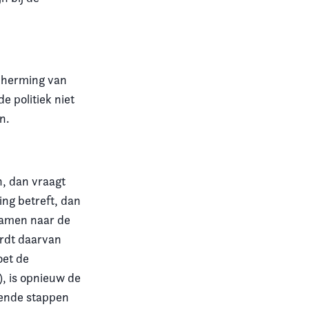
scherming van
e politiek niet
n.
n, dan vraagt
ding betreft, dan
 samen naar de
ordt daarvan
oet de
), is opnieuw de
gende stappen