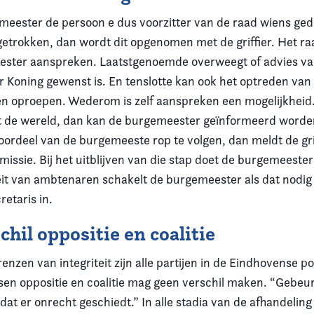
gemeester de persoon e dus voorzitter van de raad wiens ge
 getrokken, dan wordt dit opgenomen met de griffier. Het ra
ester aanspreken. Laatstgenoemde overweegt of advies va
 Koning gewenst is. En tenslotte kan ook het optreden van d
gen oproepen. Wederom is zelf aanspreken een mogelijkheid.
t de wereld, dan kan de burgemeester geïnformeerd worden.
 oordeel van de burgemeeste rop te volgen, dan meldt de grif
sie. Bij het uitblijven van die stap doet de burgemeester d
teit van ambtenaren schakelt de burgemeester als dat nodig
etaris in.
chil oppositie en coalitie
nzen van integriteit zijn alle partijen in de Eindhovense pol
ssen oppositie en coalitie mag geen verschil maken. “Gebeur
 dat er onrecht geschiedt.” In alle stadia van de afhandelin