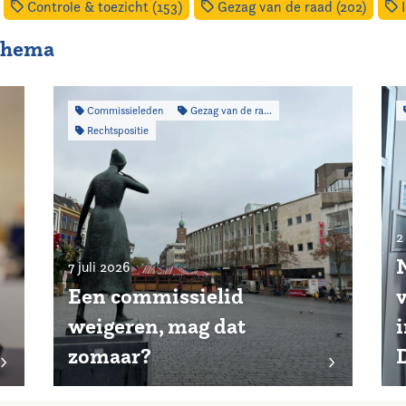
Controle & toezicht (153)
Gezag van de raad (202)
I
 thema
Commissieleden
Gezag van de raad
Rechtspositie
2
7 juli 2026
Een commissielid
weigeren, mag dat
zomaar?