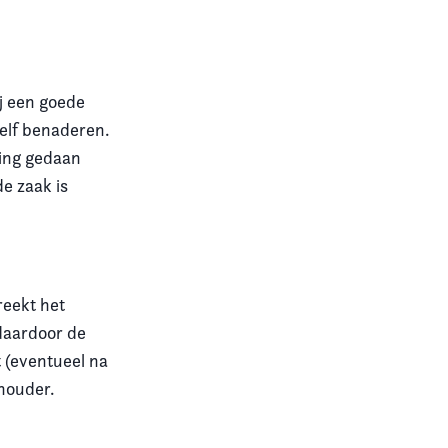
ij een goede
zelf benaderen.
ding gedaan
e zaak is
reekt het
 daardoor de
t (eventueel na
houder.