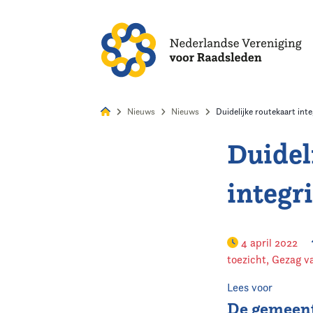
Alles
Nie
Nieuws
Nieuws
Duidelijke routekaart int
Duidel
Home
integr
Agenda
Nieuws
4 april 2022
toezicht
,
Gezag v
Opleiding
Lees voor
Kennis & Informatie
De gemeent