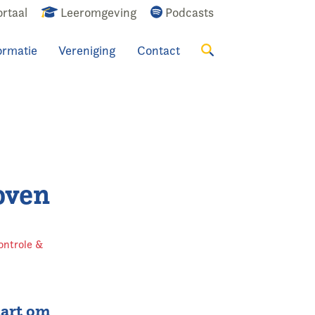
rtaal
Leeromgeving
Podcasts
ormatie
Vereniging
Contact
Zoeken
oven
ontrole &
aart om