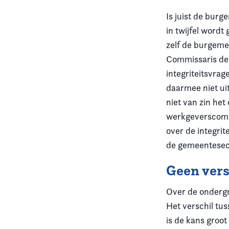
Is juist de bur
in twijfel wordt
zelf de burgeme
Commissaris der
integriteitsvra
daarmee niet ui
niet van zin het
werkgeverscommis
over de integri
de gemeentesecr
Geen vers
Over de ondergre
Het verschil tu
is de kans groot