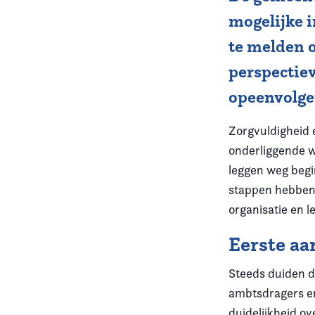
mogelijke 
Vereniging
te melden o
Contact
perspectiev
opeenvolge
Zorgvuldigheid
onderliggende we
leggen weg begin
stappen hebben 
organisatie en l
Eerste a
Steeds duiden d
ambtsdragers en
duidelijkheid ov