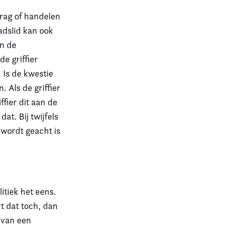
drag of handelen
adslid kan ook
n de
e griffier
 Is de kwestie
 Als de griffier
fier dit aan de
at. Bij twijfels
 wordt geacht is
itiek het eens.
t dat toch, dan
g van een