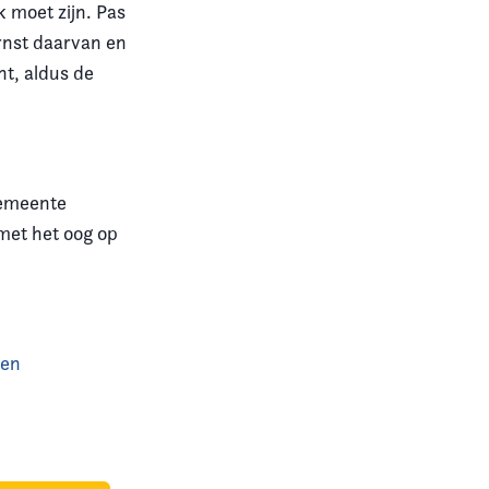
k moet zijn. Pas
ernst daarvan en
t, aldus de
 gemeente
met het oog op
ven