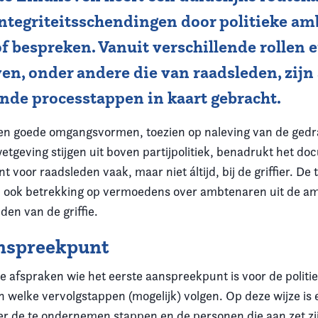
integriteitsschendingen door politieke am
f bespreken. Vanuit verschillende rollen 
en, onder andere die van raadsleden, zijn 
nde processtappen in kaart gebracht.
 en goede omgangsvormen, toezien op naleving van de ged
tgeving stijgen uit boven partijpolitiek, benadrukt het do
t voor raadsleden vaak, maar niet áltijd, bij de griffier. De
ook betrekking op vermoedens over ambtenaren uit de am
eden van de griffie.
anspreekpunt
e afspraken wie het eerste aanspreekpunt is voor de politi
 welke vervolgstappen (mogelijk) volgen. Op deze wijze is 
er de te ondernemen stappen en de personen die aan zet zij