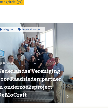
ntegriteit (72)
Integriteit
Kennis & onderzoek
 juli 2026
Nederlandse Vereniging
voor Raadsleden partner
in onderzoeksproject
DeMoCraft