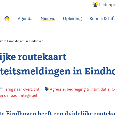
Ledenpo
Agenda
Nieuws
Opleiding
Kennis & Inf
uws
Agenda
Raadslid
egriteitsmeldingen in Eindhoven
ijke routekaart
iteitsmeldingen in Eindh
Terug naar overzicht
Agressie, bedreiging & intimidatie
,
C
an de raad
,
Integriteit
e Eindhoven heeft een duidelijke routek