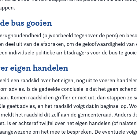
tappen.
 de bus gooien
 terughoudendheid (bijvoorbeeld tegenover de pers) en be
n deel uit van de afspraken, om de geloofwaardigheid van d
een individuele politieke ambtsdragers voor de bus te gooie
ver eigen handelen
beeld een raadslid over het eigen, nog uit te voeren handele
ier om advies. Is de gedeelde conclusie is dat het geen schen
aan. Komen raadslid en griffier er niet uit, dan stappen ze
e geeft advies, en het raadslid volgt dat in beginsel op. W
meldt het raadslid dit zelf aan de gemeenteraad. Anders d
. Is er achteraf twijfel over het eigen handelen (of nalaten
st aangewezene om het mee te bespreken. De eventuele vol