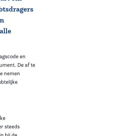
btsdragers
en
alle
ragscode en
cument. De af te
 te nemen
btelijke
eke
er steeds
n bij de