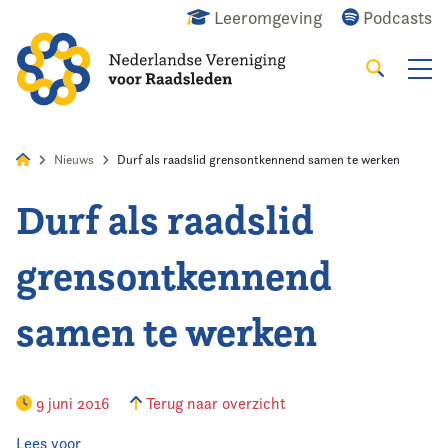
Leeromgeving
Podcasts
Zoeken
Alles
Nieuws
Agenda
Raadslid
Nieuws
Durf als raadslid grensontkennend samen te werken
Durf als raadslid
Home
grensontkennend
Agenda
samen te werken
Nieuws
Opleiding
9 juni 2016
Terug naar overzicht
Kennis & Informatie
Lees voor