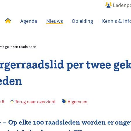
Ledenpo
Agenda
Nieuws
Opleiding
Kennis & Inf
uws
Agenda
Raadslid
wee gekozen raadsleden
rgerraadslid per twee ge
eden
016
Terug naar overzicht
Algemeen
 Op elke 100 raadsleden worden er onge