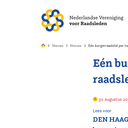
Alles
Nie
Nieuws
Nieuws
Eén burgerraadslid per t
Eén bu
Home
raadsl
Agenda
Nieuws
30 augustus 2
Opleiding
Lees voor
DEN HAAG –
Kennis & Informatie