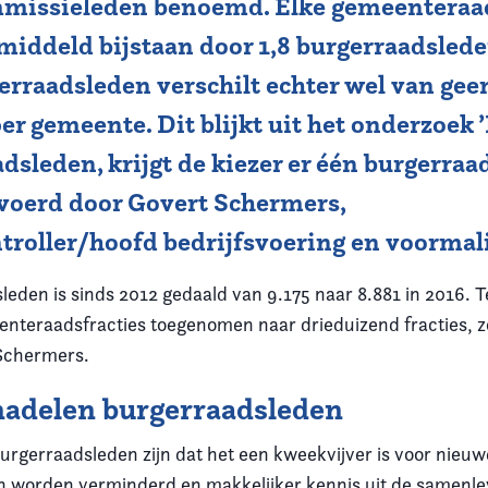
missieleden benoemd. Elke gemeenteraad
emiddeld bijstaan door 1,8 burgerraadsled
erraadsleden verschilt echter wel van gee
per gemeente. Dit blijkt uit het onderzoek 
dsleden, krijgt de kiezer er één burgerraads
evoerd door Govert Schermers,
roller/hoofd bedrijfsvoering en voormali
leden is sinds 2012 gedaald van 9.175 naar 8.881 in 2016. Teg
nteraadsfracties toegenomen naar drieduizend fracties, zo 
Schermers.
nadelen burgerraadsleden
urgerraadsleden zijn dat het een kweekvijver is voor nieuw
 worden verminderd en makkelijker kennis uit de samenle