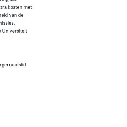
xtra kosten met
heid van de
issies,
 Universiteit
urgerraadslid