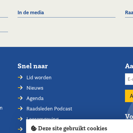
In de media
Raa
Snel naar
Aa
Lid worden
Nieuws
Agenda
en
Raadsleden Podcast
Vo
Leeromgeving
Deze site gebruikt cookies
Privacyverklaring