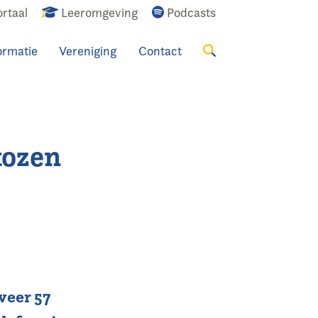
rtaal
Leeromgeving
Podcasts
ormatie
Vereniging
Contact
Zoeken
kozen
veer 57