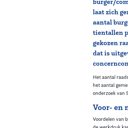
burger/com
laat zich g
Vereniging
aantal burg
Contact
tientallen 
gekozen raa
dat is uitg
concerncont
Het aantal raads
het aantal gemee
onderzoek van 
Voor- en 
Voordelen van b
de werkdruk kan