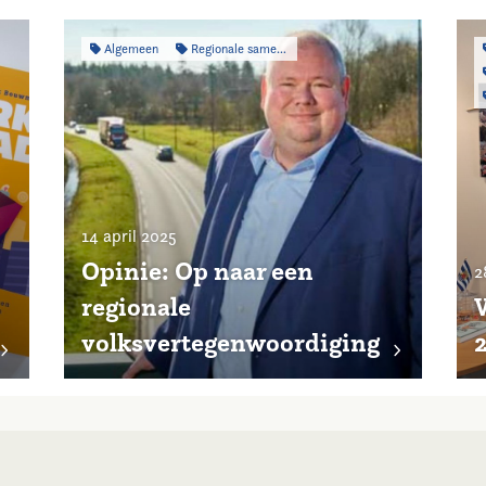
Algemeen
Regionale samenwerking
14 april 2025
Opinie: Op naar een
2
regionale
volksvertegenwoordiging