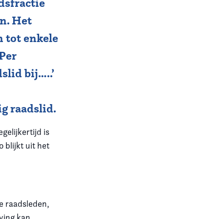
sfractie
en. Het
n tot enkele
’Per
lid bij…..’
g raadslid.
elijkertijd is
blijkt uit het
e raadsleden,
ving kan