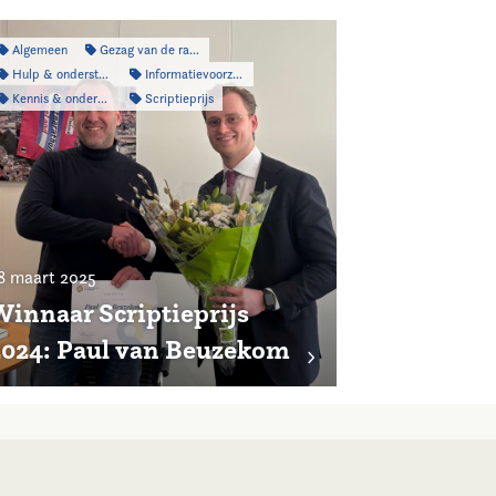
Algemeen
Gezag van de raad
Hulp & ondersteuning
Informatievoorziening
Kennis & onderzoek
Scriptieprijs
8 maart 2025
Winnaar Scriptieprijs
2024: Paul van Beuzekom