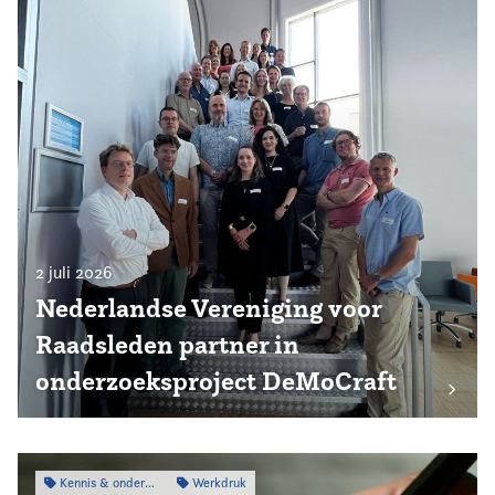
2 juli 2026
Nederlandse Vereniging voor
Raadsleden partner in
onderzoeksproject DeMoCraft
Kennis & onderzoek
Werkdruk