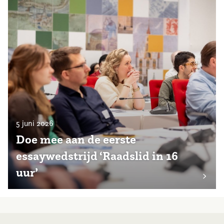
5 juni 2026
Doe mee aan de eerste
essaywedstrijd ‘Raadslid in 16
uur’