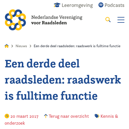
Leeromgeving
Podcasts
Zoeken
Alles
Nieuws
Agenda
Raadslid
Nieuws
Een derde deel raadsleden: raadswerk is fulltime functie
Een derde deel
Home
raadsleden: raadswerk
Agenda
is fulltime functie
Nieuws
Opleiding
20 maart 2017
Terug naar overzicht
Kennis &
onderzoek
Kennis & Informatie