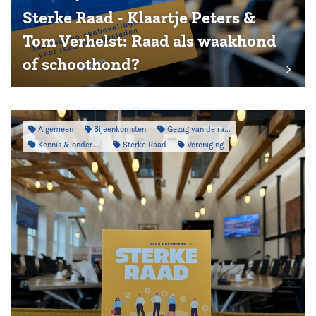
Sterke Raad - Klaartje Peters &
Tom Verhelst: Raad als waakhond
of schoothond?
Algemeen
Bijeenkomsten
Gezag van de raad
Kennis & onderzoek
Sterke Raad
Vereniging