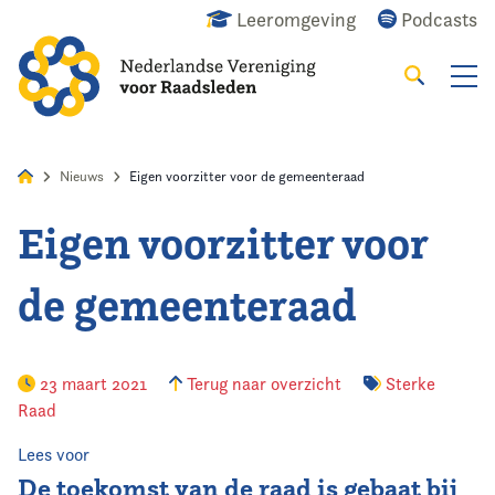
Leeromgeving
Podcasts
Zoeken
Alles
Nieuws
Agenda
Raadslid
Nieuws
Eigen voorzitter voor de gemeenteraad
Eigen voorzitter voor
Home
de gemeenteraad
Agenda
Nieuws
23 maart 2021
Terug naar overzicht
Sterke
Raad
Opleiding
Lees voor
Kennis & Informatie
De toekomst van de raad is gebaat bij