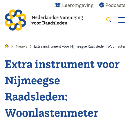
Leeromgeving
Podcasts
Zoeken
Alles
Nieuws
Agenda
Raadslid
Nieuws
Extra instrument voor Nijmeegse Raadsleden: Woonlastenm
Extra instrument voor
Home
Nijmeegse
Agenda
Raadsleden:
Nieuws
Woonlastenmeter
Opleiding
Kennis & Informatie