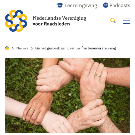
Leeromgeving
Podcasts
Zoeken
Alles
Nieuws
Agenda
Raadslid
Nieuws
Ga het gesprek aan over uw fractieondersteuning
Home
Agenda
Nieuws
Opleiding
Kennis & Informatie