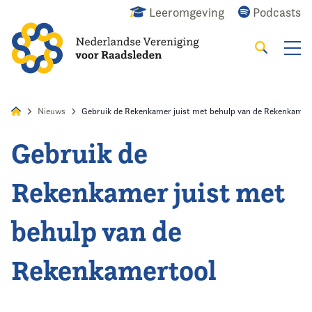
Leeromgeving
Podcasts
Zoeken
Alles
Nieuws
Agenda
Raadslid
Nieuws
Gebruik de Rekenkamer juist met behulp van de Rekenkamer
Gebruik de
Home
Rekenkamer juist met
Agenda
behulp van de
Nieuws
Rekenkamertool
Opleiding
Kennis & Informatie