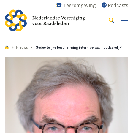
Leeromgeving
Podcasts
Zoeken
Alles
Nieuws
Agenda
Raadslid
Nieuws
'Gedeeltelijke bescherming intern beraad noodzakelijk'
Home
Agenda
Nieuws
Opleiding
Kennis & Informatie