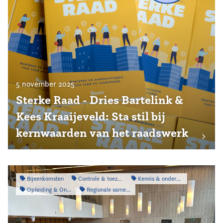
5 november 2025
Sterke Raad - Dries Bartelink &
Kees Kraaijeveld: Sta stil bij
kernwaarden van het raadswerk
Bijeenkomsten
Controle & toezicht
Kennis & onderzoek
Opleiding & Ontwikkeling
Regionale samenwerking