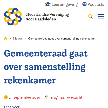
Leeromgeving
Podcasts
Zoeken
Alles
Nieuws
Agenda
Raadslid
Nieuws
Gemeenteraad gaat over samenstelling rekenkamer
Gemeenteraad gaat
Home
over samenstelling
Agenda
rekenkamer
Nieuws
Opleiding
23 september 2019
Terug naar overzicht
Kennis & Informatie
Lees voor