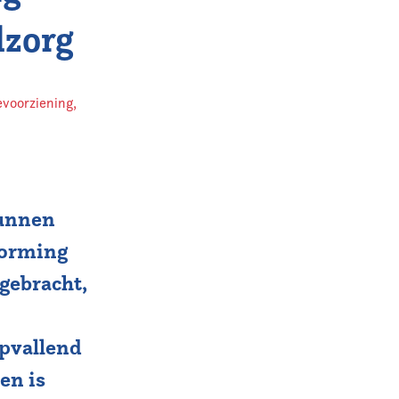
dzorg
evoorziening
,
kunnen
vorming
gebracht,
opvallend
en is