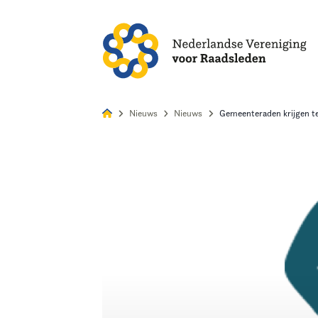
Alles
Nie
Nieuws
Nieuws
Gemeenteraden krijgen te
Home
Agenda
Nieuws
Opleiding
Kennis & Informatie