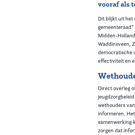
vooraf als 
Dit blijkt uit h
gemeenteraad” d
Midden-Holland
Waddinxveen, Zu
democratische c
effectiviteit en 
Wethoude
Direct overleg 
jeugdzorgbeleid
wethouders van 
informeren. Het
samenwerking ku
zorgen dat info