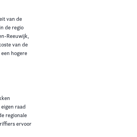
eit van de
n de regio
en-Reeuwijk,
koste van de
n een hogere
t
okken
 eigen raad
e regionale
ffiers ervoor