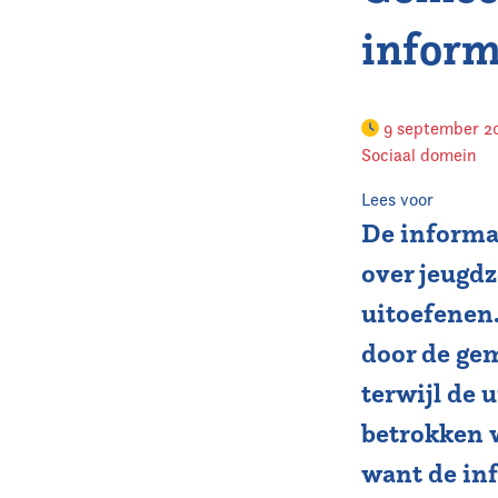
inform
9 september 
Sociaal domein
Lees voor
De informa
over jeugd
uitoefenen
door de gem
terwijl de 
betrokken w
want de in