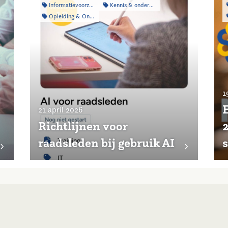
Informatievoorziening
Kennis & onderzoek
Opleiding & Ontwikkeling
1
21 april 2026
Richtlijnen voor
raadsleden bij gebruik AI