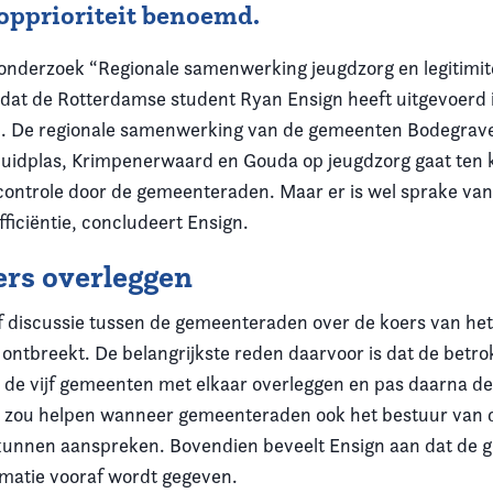
topprioriteit benoemd.
et onderzoek “Regionale samenwerking jeugdzorg en legitimit
at de Rotterdamse student Ryan Ensign heeft uitgevoerd i
. De regionale samenwerking van de gemeenten Bodegrav
idplas, Krimpenerwaard en Gouda op jeugdzorg gaat ten 
ontrole door de gemeenteraden. Maar er is wel sprake va
efficiëntie, concludeert Ensign.
rs overleggen
of discussie tussen de gemeenteraden over de koers van he
 ontbreekt. De belangrijkste reden daarvoor is dat de betr
de vijf gemeenten met elkaar overleggen en pas daarna de
 zou helpen wanneer gemeenteraden ook het bestuur van d
nnen aanspreken. Bovendien beveelt Ensign aan dat de gri
rmatie vooraf wordt gegeven.