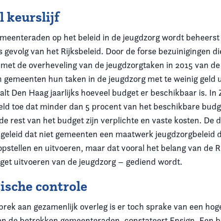
l keurslijf
emeenteraden op het beleid in de jeugdzorg wordt beheerst
s gevolg van het Rijksbeleid. Door de forse bezuinigingen d
ig met de overheveling van de jeugdzorgtaken in 2015 van de
 gemeenten hun taken in de jeugdzorg met te weinig geld u
t Den Haag jaarlijks hoeveel budget er beschikbaar is. In Z
eeld toe dat minder dan 5 procent van het beschikbare budge
de rest van het budget zijn verplichte en vaste kosten. De d
e geleid dat niet gemeenten een maatwerk jeugdzorgbeleid di
pstellen en uitvoeren, maar dat vooral het belang van de R
et uitvoeren van de jeugdzorg – gediend wordt.
ische controle
rek aan gezamenlijk overleg is er toch sprake van een ho
n de betrokken gemeenteraden, constateert Ensign. Een b