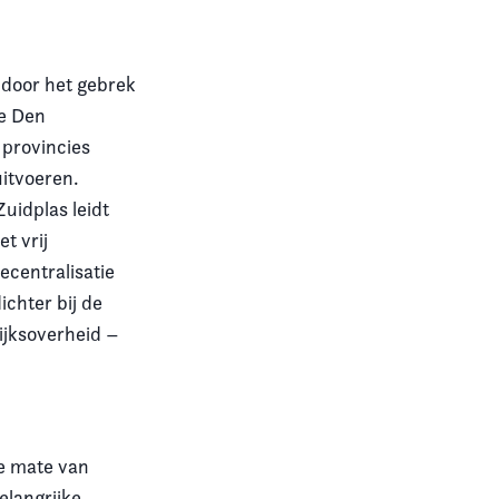
 door het gebrek
ie Den
 provincies
itvoeren.
uidplas leidt
t vrij
ecentralisatie
chter bij de
ijksoverheid –
ge mate van
elangrijke