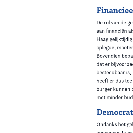
Financiee
De rol van de g
aan financiën al
Haag gelijktijd
oplegde, moeten
Bovendien bepaal
dat er bijvoorb
besteedbaar is, 
heeft er dus to
burger kunnen o
met minder budg
Democrat
Ondanks het geb
consensus tusse