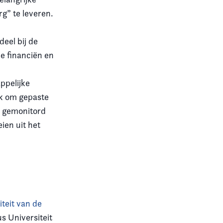
g” te leveren.
eel bij de
e financiën en
ppelijke
jk om gepaste
er gemonitord
ien uit het
teit van de
s Universiteit