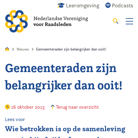
Leeromgeving
Podcasts
Zoeken
Alles
Nieuws
Agenda
Raadslid
Nieuws
Gemeenteraden zijn belangrijker dan ooit!
Gemeenteraden zijn
Home
belangrijker dan ooit!
Agenda
Nieuws
16 oktober 2013
Terug naar overzicht
Opleiding
Lees voor
Wie betrokken is op de samenleving
Kennis & Informatie