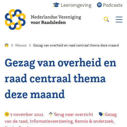
Leeromgeving
Podcasts
Zoeken
Alles
Nieuws
Agenda
Raadslid
Nieuws
Gezag van overheid en raad centraal thema deze maand
Gezag van overheid en
Home
raad centraal thema
Agenda
deze maand
Nieuws
Opleiding
7 november 2022
Terug naar overzicht
Gezag
van de raad
,
Informatievoorziening
,
Kennis & onderzoek
,
Kennis & Informatie