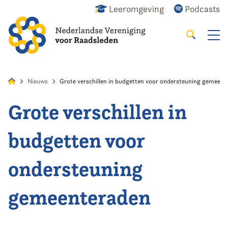
Leeromgeving
Podcasts
Zoeken
Alles
Nieuws
Agenda
Raadslid
Nieuws
Grote verschillen in budgetten voor ondersteuning gemeent
Grote verschillen in
Home
budgetten voor
Agenda
ondersteuning
Nieuws
gemeenteraden
Opleiding
Kennis & Informatie