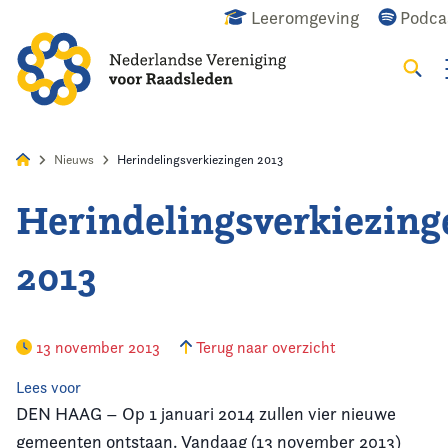
Leeromgeving
Podca
Zoeke
Alles
Nieuws
Agenda
Raadslid
Nieuws
Herindelingsverkiezingen 2013
Herindelingsverkiezing
Home
2013
Agenda
Nieuws
13 november 2013
Terug naar overzicht
Opleiding
Lees voor
DEN HAAG – Op 1 januari 2014 zullen vier nieuwe
Kennis & Informatie
gemeenten ontstaan. Vandaag (13 november 2013)