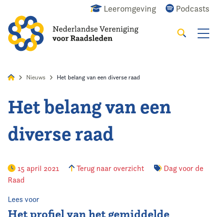
Leeromgeving
Podcasts
Zoeken
Alles
Nieuws
Agenda
Raadslid
Nieuws
Het belang van een diverse raad
Het belang van een
Home
diverse raad
Agenda
Nieuws
15 april 2021
Terug naar overzicht
Dag voor de
Raad
Opleiding
Lees voor
Kennis & Informatie
Het profiel van het gemiddelde