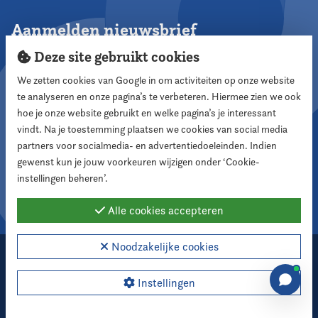
Aanmelden nieuwsbrief
Deze site gebruikt cookies
We zetten cookies van Google in om activiteiten op onze website
te analyseren en onze pagina’s te verbeteren. Hiermee zien we ook
Aanmelden
hoe je onze website gebruikt en welke pagina’s je interessant
vindt. Na je toestemming plaatsen we cookies van social media
partners voor socialmedia- en advertentiedoeleinden. Indien
Volg ons
gewenst kun je jouw voorkeuren wijzigen onder ‘Cookie-
instellingen beheren’.
Alle cookies accepteren
Noodzakelijke cookies
2026 Nederlandse Vereniging voor Raadsleden
Cookie instellingen
Instellingen
Webdesign:
XD designers