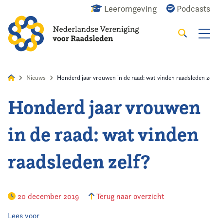
Leeromgeving
Podcasts
Zoeken
Alles
Nieuws
Agenda
Raadslid
Nieuws
Honderd jaar vrouwen in de raad: wat vinden raadsleden zelf
Honderd jaar vrouwen
Home
in de raad: wat vinden
Agenda
raadsleden zelf?
Nieuws
Opleiding
20 december 2019
Terug naar overzicht
Kennis & Informatie
Lees voor