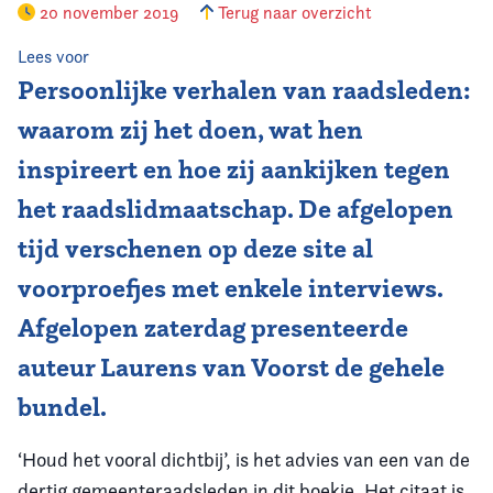
20 november 2019
Terug naar overzicht
Vereniging
Lees voor
Persoonlijke verhalen van raadsleden:
Contact
waarom zij het doen, wat hen
inspireert en hoe zij aankijken tegen
het raadslidmaatschap. De afgelopen
tijd verschenen op deze site al
voorproefjes met enkele interviews.
Afgelopen zaterdag presenteerde
auteur Laurens van Voorst de gehele
bundel.
‘Houd het vooral dichtbij’, is het advies van een van de
dertig gemeenteraadsleden in dit boekje. Het citaat is