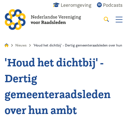
Leeromgeving
Podcasts
Zoeken
Alles
Nieuws
Agenda
Raadslid
Nieuws
'Houd het dichtbij' - Dertig gemeenteraadsleden over hun a
'Houd het dichtbij' -
Home
Dertig
Agenda
gemeenteraadsleden
Nieuws
over hun ambt
Opleiding
Kennis & Informatie