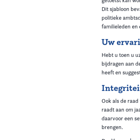
getoetst kan wo
Dit sjabloon be
politieke ambts
familieleden en 
Uw ervar
Hebt u toen u u
bijdragen aan de
heeft en sugges
Integritei
Ook als de raad 
raadt aan om jaa
daarvoor een se
brengen.