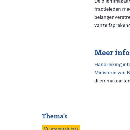
De dilemmakaar
fractieleden me
belangenverstre
vanzelfsprekend
Meer inf
Handreiking inte
Ministerie van 
dilemmakaarten
Thema's
Integriteit (72)