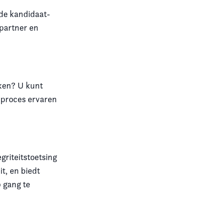
 de kandidaat-
 partner en
kken? U kunt
t proces ervaren
egriteitstoetsing
it, en biedt
 gang te