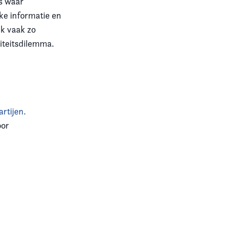
s waar
ke informatie en
jk vaak zo
riteitsdilemma.
rtijen.
oor