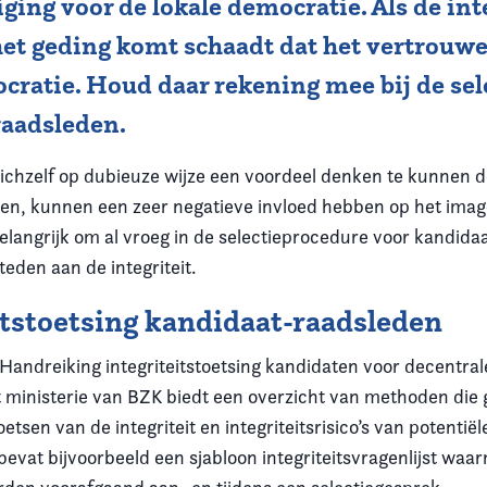
iging voor de lokale democratie. Als de int
het geding komt schaadt dat het vertrouwe
cratie. Houd daar rekening mee bij de sel
raadsleden.
zichzelf op dubieuze wijze een voordeel denken te kunnen 
den, kunnen een zeer negatieve invloed hebben op het imag
belangrijk om al vroeg in de selectieprocedure voor kandida
eden aan de integriteit.
itstoetsing kandidaat-raadsleden
Handreiking integriteitstoetsing kandidaten voor decentrale
t ministerie van BZK
biedt een overzicht van methoden die
oetsen van de integriteit en integriteitsrisico’s van potentië
evat bijvoorbeeld een sjabloon integriteitsvragenlijst waar