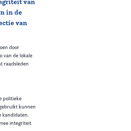
egriteit van
n in de
ectie van
doen door
o van de lokale
at raadsleden
 politieke
 gebruikt kunnen
le kandidaten.
mee integriteit