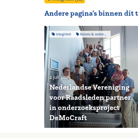
Andere pagina's binnen dit
Integriteit
Kennis & onderzoek
2 juli 2026
Nederlandse Vereniging
voor Raadsleden partner
in onderzoeksproject
DeMoCraft