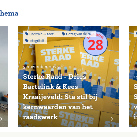
 thema
Controle & toezicht
Gezag van de raad
Integriteit
5 november 2025
Sterke Raad - Dries
1
Bartelink & Kees
Kraaijeveld: Sta stil bij
kernwaarden van het
raadswerk