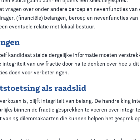
rden voorafgaand aan- en tijdens een selectiegesprek.
vat vragen over onder andere beroep en nevenfuncties van
drager, (financiële) belangen, beroep en nevenfuncties van
een eventuele relatie met lokaal bestuur.
ingen
zelf kandidaat stelde dergelijke informatie moeten verstre
 integriteit van uw fractie door na te denken over hoe u di
ties doen voor verbeteringen.
tstoetsing als raadslid
verkozen is, blijft integriteit van belang. De handreiking int
rlijks binnen de fractie gesprekken te voeren over integrite
t van 25 dilemmakaarten die kunnen helpen het gesprek op