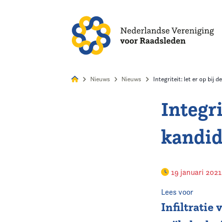
Alles
Nie
Nieuws
Nieuws
Integriteit: let er op bij 
Integri
Home
kandid
Agenda
Nieuws
19 januari 202
Opleiding & Ontwikkeling
Lees voor
Infiltratie
Kennis & Informatie