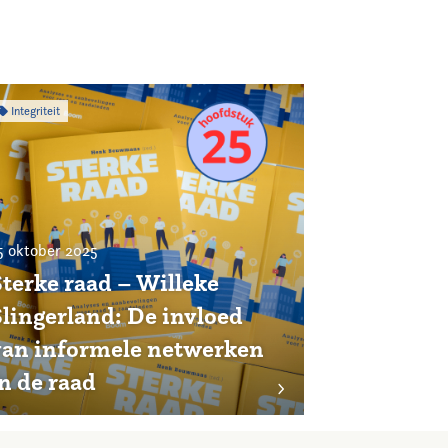
Integriteit
5 oktober 2025
Sterke raad – Willeke
Slingerland: De invloed
van informele netwerken
in de raad