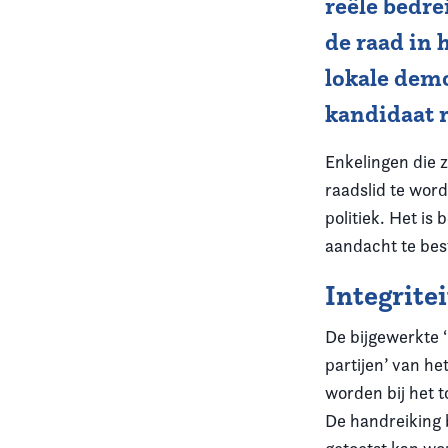
reële bedre
de raad in 
Vereniging
lokale demo
Contact
kandidaat 
Enkelingen die 
raadslid te wor
politiek.
Het is 
aandacht te best
Integrite
De bijgewerkte ‘
partijen’ van h
e
worden bij het t
De handreiking b