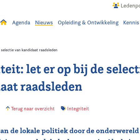
Ledenpo
Agenda
Nieuws
Opleiding & Ontwikkeling
Kennis
uws
Agenda
Raadslid
de selectie van kandidaat raadsleden
teit: let er op bij de selec
aat raadsleden
1
Terug naar overzicht
Integriteit
 van de lokale politiek door de onderwerel