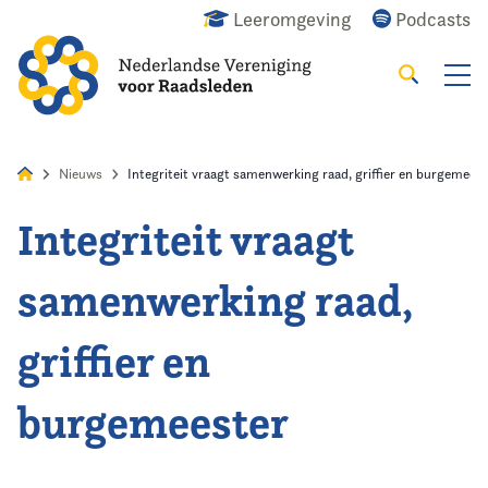
Leeromgeving
Podcasts
Zoeken
Alles
Nieuws
Agenda
Raadslid
Nieuws
Integriteit vraagt samenwerking raad, griffier en burgemees
Integriteit vraagt
Home
samenwerking raad,
Agenda
griffier en
Nieuws
burgemeester
Opleiding
Kennis & Informatie