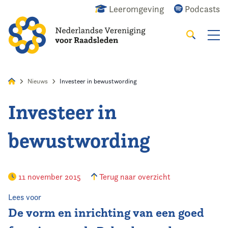
Leeromgeving
Podcasts
Zoeken
Alles
Nieuws
Agenda
Raadslid
Nieuws
Investeer in bewustwording
Investeer in
Home
bewustwording
Agenda
Nieuws
11 november 2015
Terug naar overzicht
Opleiding
Lees voor
De vorm en inrichting van een goed
Kennis & Informatie