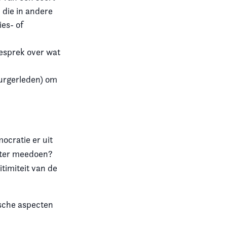
 die in andere
ies- of
esprek over wat
burgerleden) om
ocratie er uit
beter meedoen?
timiteit van de
ische aspecten