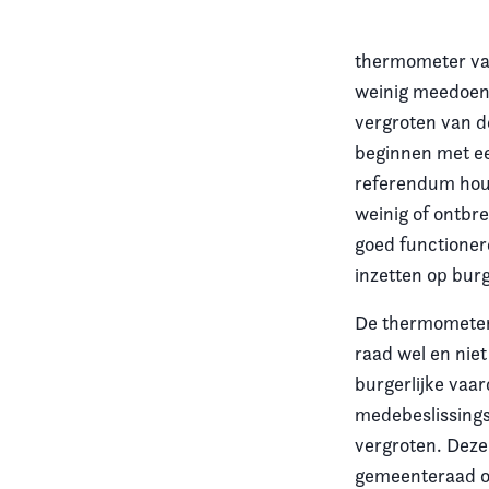
thermometer van
weinig meedoen
vergroten van d
beginnen met ee
referendum houd
weinig of ontbr
goed functioner
inzetten op burg
De thermometer 
raad wel en nie
burgerlijke vaa
medebeslissingsr
vergroten. Deze
gemeenteraad om