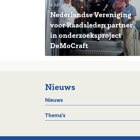
2 juli 2026
Nederlandse Vereniging
voor Raadsleden partner
in onderzoeksproject
DeMoCraft
Nieuws
Nieuws
Thema's