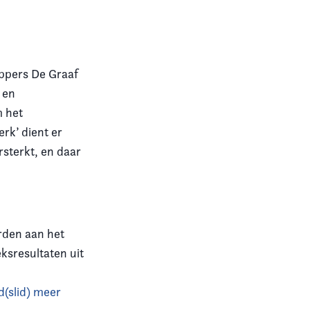
ppers De Graaf
 en
m het
rk’ dient er
sterkt, en daar
rden aan het
ksresultaten uit
d(slid) meer