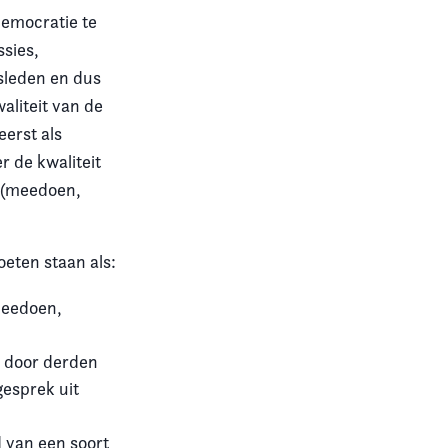
democratie te
ssies,
sleden en dus
aliteit van de
eerst als
 de kwaliteit
e (meedoen,
eten staan als:
meedoen,
k door derden
gesprek uit
 van een soort