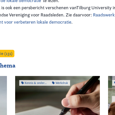
 de lokale democratie
’ te lezen.
t is ook een persbericht verschenen vanTilburg University
dse Vereniging voor Raadsleden. Zie daarvoor:
Raadswerk 
t voor verbeteren lokale democratie
.
ie (131)
 thema
Kennis & onderzoek
Werkdruk