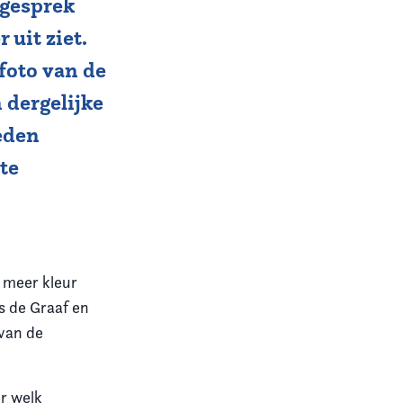
 gesprek
 uit ziet.
foto van de
 dergelijke
eden
te
) meer kleur
s de Graaf en
 van de
er welk