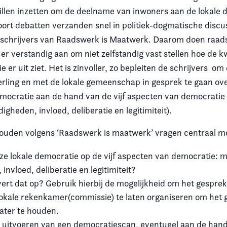
willen inzetten om de deelname van inwoners aan de lokale 
oort debatten verzanden snel in politiek-dogmatische discu
 schrijvers van Raadswerk is Maatwerk. Daarom doen raad
 verstandig aan om niet zelfstandig vast stellen hoe de kw
 er uit ziet. Het is zinvoller, zo bepleiten de schrijvers om 
rling en met de lokale gemeenschap in gesprek te gaan over
emocratie aan de hand van de vijf aspecten van democrati
digheden, invloed, deliberatie en legitimiteit).
zouden volgens ‘Raadswerk is maatwerk’ vragen centraal mo
ze lokale democratie op de vijf aspecten van democratie: 
invloed, deliberatie en legitimiteit?
vert dat op? Gebruik hierbij de mogelijkheid om het gespre
e lokale rekenkamer(commissie) te laten organiseren om het 
water te houden.
uitvoeren van een democratiescan, eventueel aan de hand