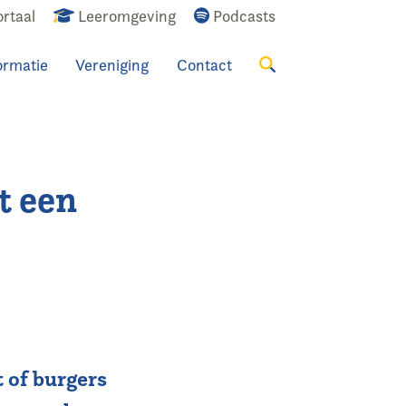
rtaal
Leeromgeving
Podcasts
ormatie
Vereniging
Contact
Zoeken
t een
 of burgers