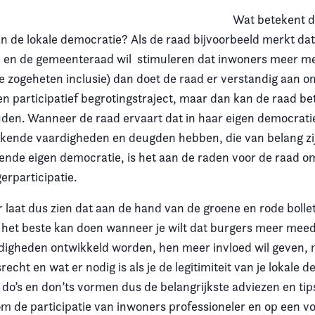
Wat betekent 
 de lokale democratie? Als de raad bijvoorbeeld merkt dat
 en de gemeenteraad wil stimuleren dat inwoners meer m
e zogeheten inclusie) dan doet de raad er verstandig aan om
n participatief begrotingstraject, maar dan kan de raad bet
en. Wanneer de raad ervaart dat in haar eigen democratie
ekende vaardigheden en deugden hebben, die van belang zi
ende eigen democratie, is het aan de raden voor de raad om
erparticipatie.
laat dus zien dat aan de hand van de groene en rode bolletj
t het beste kan doen wanneer je wilt dat burgers meer mee
rdigheden ontwikkeld worden, hen meer invloed wil geven,
echt en wat er nodig is als je de legitimiteit van je lokale d
 do’s en don’ts vormen dus de belangrijkste adviezen en tip
 de participatie van inwoners professioneler en op een v