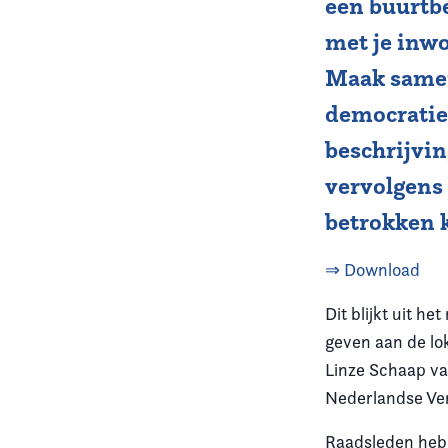
een buurtbe
met je inwo
Vereniging
Maak samen 
Contact
democratie
beschrijvi
vervolgens 
betrokken 
⇒ Download
Dit blijkt uit h
geven aan de lo
Linze Schaap va
Nederlandse Ver
Raadsleden hebb