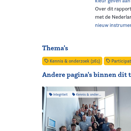
kleur geven aan
Over dit rappor
met de Nederlan
nieuw instrumen
Thema's
Kennis & onderzoek (261)
Participat
Andere pagina's binnen dit
Integriteit
Kennis & onderzoek