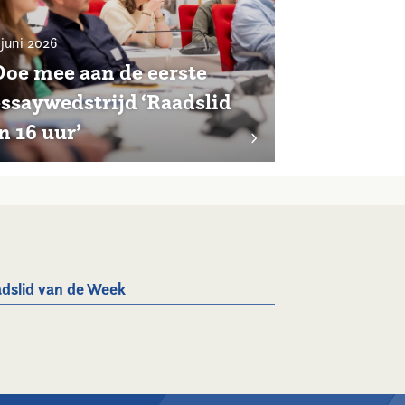
 juni 2026
Doe mee aan de eerste
essaywedstrijd ‘Raadslid
n 16 uur’
dslid van de Week