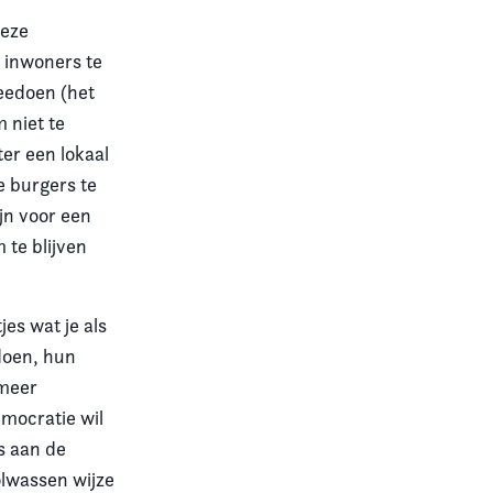
deze
 inwoners te
eedoen (het
 niet te
er een lokaal
 burgers te
jn voor een
 te blijven
es wat je als
doen, hun
 meer
emocratie wil
s aan de
olwassen wijze