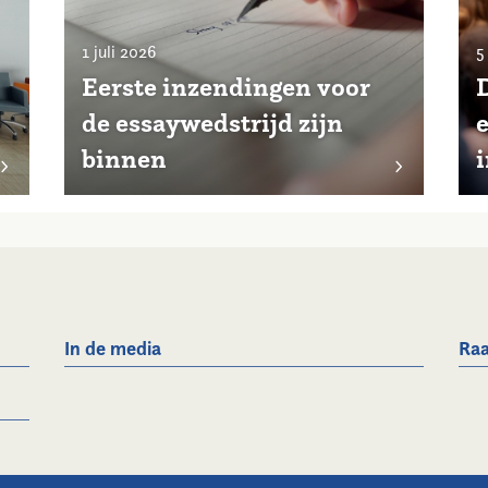
1 juli 2026
5
Eerste inzendingen voor
de essaywedstrijd zijn
binnen
i
In de media
Raa