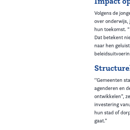
Impact o
Volgens de jong
over onderwijs,
hun toekomst. “
Dat betekent ni
naar hen geluist
beleidsuitvoerin
Structure
‘’Gemeenten sta
agenderen en de
ontwikkelen”, z
investering van
hun stad of dor
gaat.”