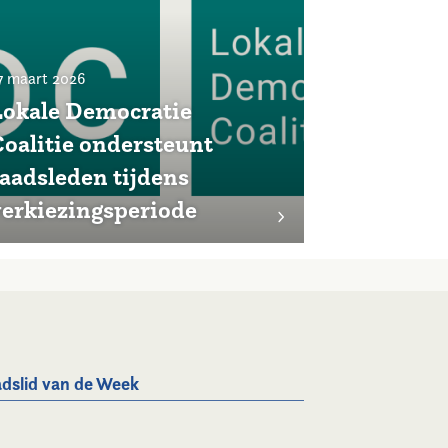
7 maart 2026
Lokale Democratie
Coalitie ondersteunt
raadsleden tijdens
verkiezingsperiode
dslid van de Week