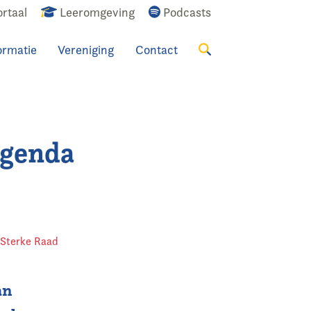
rtaal
Leeromgeving
Podcasts
ormatie
Vereniging
Contact
Zoeken
agenda
,
Sterke Raad
an