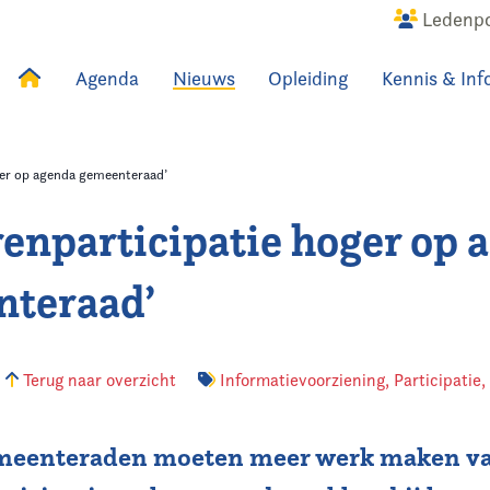
Ledenpo
Agenda
Nieuws
Opleiding
Kennis & Inf
uws
Agenda
Raadslid
ger op agenda gemeenteraad’
renparticipatie hoger op 
teraad’
Terug naar overzicht
Informatievoorziening
,
Participatie
meenteraden moeten meer werk maken v