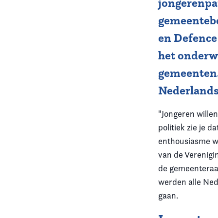
jongerenpa
gemeentebe
Vereniging
en Defence
Contact
het onderw
gemeenten.
Nederlands
"Jongeren wille
politiek zie je 
enthousiasme wa
van de Verenigi
de gemeenteraad
werden alle Ned
gaan.