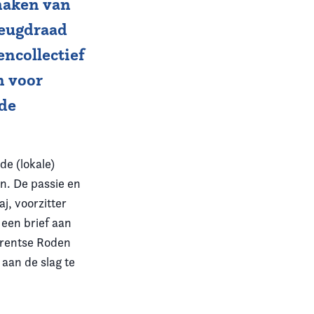
 maken van
Jeugdraad
ncollectief
n voor
 de
de (lokale)
en. De passie en
j, voorzitter
een brief aan
Drentse Roden
aan de slag te