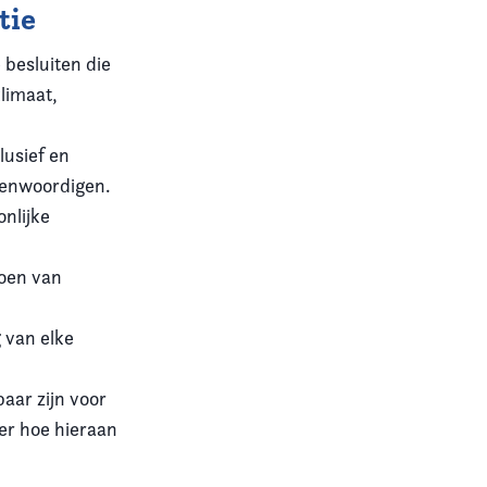
tie
 besluiten die
klimaat,
lusief en
genwoordigen.
onlijke
doen van
 van elke
aar zijn voor
ver hoe hieraan