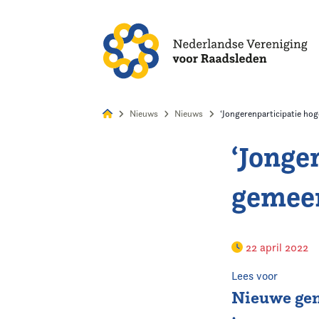
Alles
Nie
Nieuws
Nieuws
‘Jongerenparticipatie ho
‘Jonge
Home
gemeen
Agenda
Nieuws
22 april 2022
Opleiding
Lees voor
Nieuwe ge
Kennis & Informatie