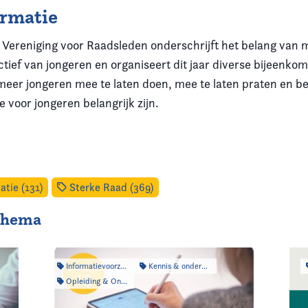
ormatie
Vereniging voor Raadsleden onderschrijft het belang van
ctief van jongeren en organiseert dit jaar diverse bijeenko
eer jongeren mee te laten doen, mee te laten praten en be
 voor jongeren belangrijk zijn.
atie (131)
Sterke Raad (369)
 thema
Informatievoorziening
Kennis & onderzoek
Opleiding & Ontwikkeling