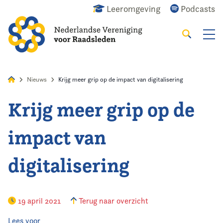
Leeromgeving
Podcasts
Zoeken
Alles
Nieuws
Agenda
Raadslid
Nieuws
Krijg meer grip op de impact van digitalisering
Krijg meer grip op de
Home
impact van
Agenda
digitalisering
Nieuws
Opleiding & Ontwikkeling
19 april 2021
Terug naar overzicht
Kennis & Informatie
Lees voor