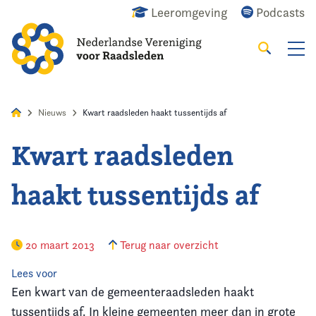
Leeromgeving
Podcasts
Zoeken
Alles
Nieuws
Agenda
Raadslid
Nieuws
Kwart raadsleden haakt tussentijds af
Kwart raadsleden
Home
haakt tussentijds af
Agenda
Nieuws
20 maart 2013
Terug naar overzicht
Opleiding
Lees voor
Een kwart van de gemeenteraadsleden haakt
Kennis & Informatie
tussentijds af. In kleine gemeenten meer dan in grote