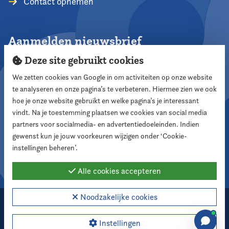
Contact opnemen
Aanmelden nieuwsbrief
Deze site gebruikt cookies
We zetten cookies van Google in om activiteiten op onze website
te analyseren en onze pagina’s te verbeteren. Hiermee zien we ook
Aanmelden
hoe je onze website gebruikt en welke pagina’s je interessant
vindt. Na je toestemming plaatsen we cookies van social media
partners voor socialmedia- en advertentiedoeleinden. Indien
Volg ons
gewenst kun je jouw voorkeuren wijzigen onder ‘Cookie-
instellingen beheren’.
Alle cookies accepteren
Noodzakelijke cookies
2026 Nederlandse Vereniging voor Raadsleden
Cookie instellingen
Instellingen