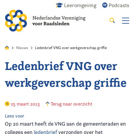
Leeromgeving
Podcasts
Zoeken
Alles
Nieuws
Agenda
Raadslid
Nieuws
Ledenbrief VNG over werkgeverschap griffie
Ledenbrief VNG over
Home
werkgeverschap griffie
Agenda
Nieuws
25 maart 2013
Terug naar overzicht
Opleiding
Lees voor
Op 20 maart heeft de VNG aan de gemeenteraden en
Kennis & Informatie
colleges een
ledenbrief
verzonden over het