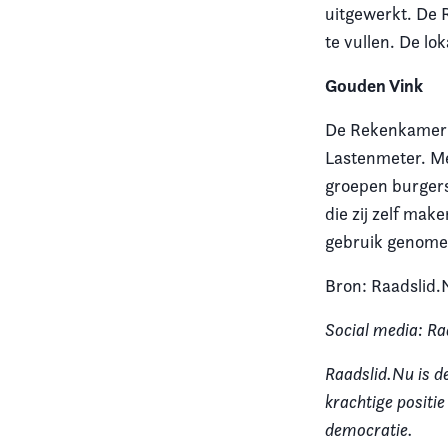
uitgewerkt. De 
te vullen. De lo
Gouden Vink
De Rekenkamer v
Lastenmeter. Me
groepen burgers
die zij zelf mak
gebruik genomen
Bron: Raadslid.
Social media: Ra
Raadslid.Nu is d
krachtige positi
democratie.