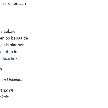
liseren en aan
de Lokale
len op bepaalde
e als plannen
meenten in
p
deze link
.
17
 en Linkedin.
terke en
okale