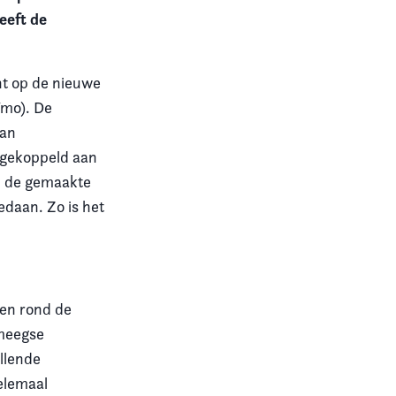
eeft de
t op de nieuwe
Wmo). De
aan
 gekoppeld aan
an de gemaakte
edaan. Zo is het
gen rond de
jmeegse
llende
elemaal