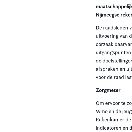
maatschappelijk
Vereniging
Nijmeegse reke
Contact
De raadsleden 
uitvoering van 
oorzaak daarvan
uitgangspunten,
de doelstelling
afspraken en uit
voor de raad las
Zorgmeter
Om ervoor te zo
Wmo en de jeugd
Rekenkamer de l
indicatoren en 