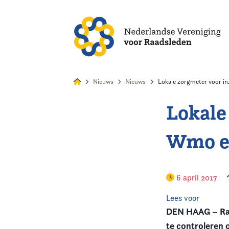
Alles
Nie
Nieuws
Nieuws
Lokale zorgmeter voor in
Lokale
Home
Wmo e
Agenda
Nieuws
6 april 2017
Opleiding & Ontwikkeling
Lees voor
DEN HAAG – Raa
Kennis & Informatie
te controleren 