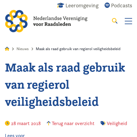
Leeromgeving
Podcasts
Zoeken
Alles
Nieuws
Agenda
Raadslid
Nieuws
Maak als raad gebruik van regierol veiligheidsbeleid
Maak als raad gebruik
Home
van regierol
Agenda
veiligheidsbeleid
Nieuws
Opleiding
28 maart 2018
Terug naar overzicht
Veiligheid
Kennis & Informatie
Lees voor