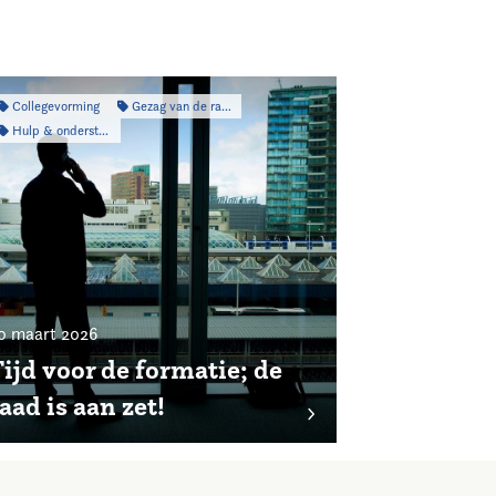
Collegevorming
Gezag van de raad
Hulp & ondersteuning
0 maart 2026
ijd voor de formatie; de
aad is aan zet!