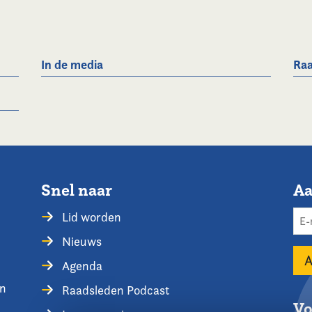
In de media
Raa
Snel naar
Aa
Lid worden
Nieuws
Agenda
en
Raadsleden Podcast
Vo