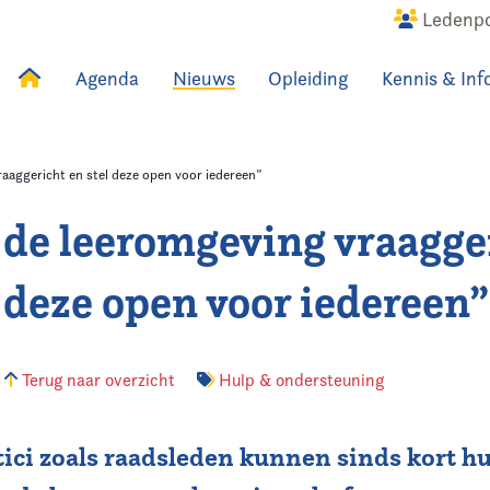
Ledenpo
Agenda
Nieuws
Opleiding
Kennis & Inf
uws
Agenda
Raadslid
aaggericht en stel deze open voor iedereen”
de leeromgeving vraagge
l deze open voor iedereen”
Terug naar overzicht
Hulp & ondersteuning
tici zoals raadsleden kunnen sinds kort h