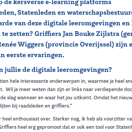
p de kersverse e-learning platforms
leden, Statenleden en waterschapsbestuurd
rde van deze digitale leeromgevingen en h
 te zetten? Griffiers Jan Bouke Zijlstra (
Renée Wiggers (provincie Overijssel) zijn 
n eerste ervaringen.
 jullie de digitale leeromgevingen?
zitten hele interessante onderwerpen in, waarmee je heel sn
t. Wil je meer weten dan zijn er links naar verdiepende do
de slag wanneer en waar het jou uitkomt. Omdat het nieuw 
ijten bij raadsleden en griffiers.”
er heel enthousiast over. Sterker nog, ik heb als voorzitter v
riffiers heel erg gepromoot dat er ook een tool voor State