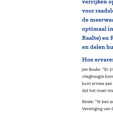
verrijken o
voor raads
Vereniging
de meerwaa
Contact
optimaal in
Raalte) en 
en delen hu
Hoe ervaren
Jan Bouke
: “Er 
vlieghoogte kom
kunt ermee aan 
dat het moet insl
Renée
: “Ik ben 
Vereniging van G