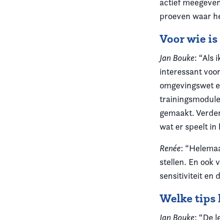
actief meegeven:
proeven waar he
Voor wie is
Jan Bouke
: “Als
interessant voo
omgevingswet en
trainingsmodule
gemaakt. Verder 
wat er speelt i
Renée
: “Helemaa
stellen. En ook 
sensitiviteit en 
Welke tips 
Jan Bouke
: “De 