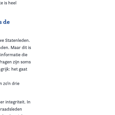
e is heel
s de
uwe Statenleden.
den. Maar dit is
sinformatie die
Vragen zijn soms
grijk: het gaat
n zo’n drie
 integriteit. In
k raadsleden