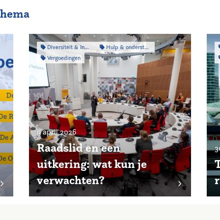
 thema
Diversiteit & Inclusiviteit
Hulp & ondersteuning
Vergoedingen
9 april 2026
Raadslid en een
3
uitkering: wat kun je
T
verwachten?
r