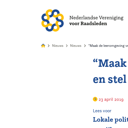
Alles
Nie
Nieuws
Nieuws
“Maak de leeromgeving vr
“Maak 
Home
en ste
Agenda
Nieuws
23 april 2019
Opleiding
Lees voor
Lokale poli
Kennis & Informatie