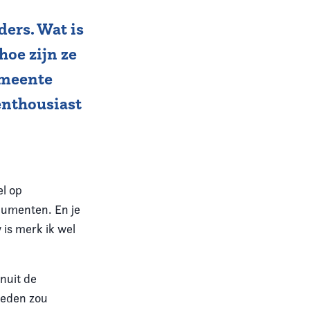
ers. Wat is
oe zijn ze
gemeente
enthousiast
el op
cumenten. En je
is merk ik wel
anuit de
nleden zou