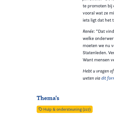
te promoten bij 
vooral wat ze m
iets ligt dat het
Renée
: “Dat vin
welke onderwerp
moeten we nu ve
Statenleden. Ver
Want mensen ver
Hebt u vragen of
weten via
dit for
Thema's
Hulp & ondersteuning (217)