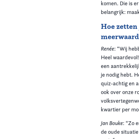
komen. Die is er
belangrijk: maa
Hoe zetten 
meerwaard
Renée
: “Wij heb
Heel waardevol! 
een aantrekkelij
je nodig hebt. H
quiz-achtig en a
ook over onze ro
volksvertegenwoo
kwartier per mo
Jan Bouke
: “Zo 
de oude situatie