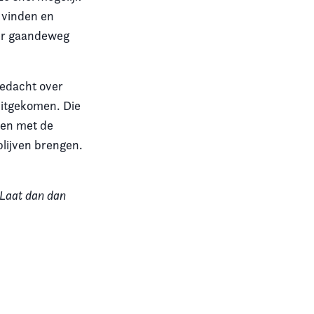
n vinden en
 er gaandeweg
gedacht over
uitgekomen. Die
den met de
blijven brengen.
 Laat dan dan