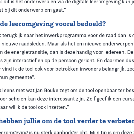
 dit is het onderwerp en via de digitale leeromgeving kun j
t bij dit onderwerp om gaat.”
 de leeromgeving vooral bedoeld?
 ik terugkijk naar het inwerkprogramma voor de raad dan is 
r nieuwe raadsleden. Maar als het om nieuwe onderwerpen 
 de energietransitie, dan is deze handig voor iedereen. De
s zijn interactief en op de persoon gericht. En daarmee du
vind ik de tool ook voor betrokken inwoners belangrijk, zod
n hun gemeente".
l eens met wat Jan Bouke zegt om de tool openbaar ter bes
voor scholen kan deze interessant zijn. Zelf geef ik een curs
daar wil ik de tool ook inzetten.”
hebben jullie om de tool verder te verbete
leeromgeving is nu sterk aanbodgericht. Mijn tip is om deze 