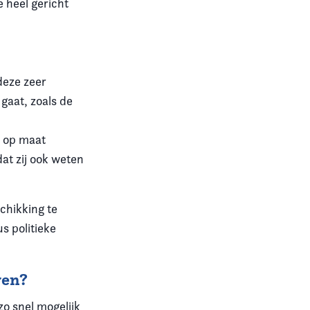
e heel gericht
deze zeer
gaat, zoals de
s op maat
at zij ook weten
chikking te
us politieke
ren?
zo snel mogelijk