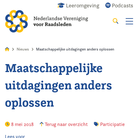
Leeromgeving
Podcasts
Zoeken
Alles
Nieuws
Agenda
Raadslid
Nieuws
Maatschappelijke uitdagingen anders oplossen
Maatschappelijke
Home
uitdagingen anders
Agenda
oplossen
Nieuws
Opleiding
8 mei 2018
Terug naar overzicht
Participatie
Kennis & Informatie
Lees voor