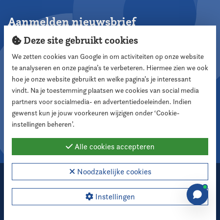
Aanmelden nieuwsbrief
Deze site gebruikt cookies
We zetten cookies van Google in om activiteiten op onze website
te analyseren en onze pagina’s te verbeteren. Hiermee zien we ook
Aanmelden
hoe je onze website gebruikt en welke pagina’s je interessant
vindt. Na je toestemming plaatsen we cookies van social media
partners voor socialmedia- en advertentiedoeleinden. Indien
Volg ons
gewenst kun je jouw voorkeuren wijzigen onder ‘Cookie-
instellingen beheren’.
Alle cookies accepteren
Noodzakelijke cookies
2026 Nederlandse Vereniging voor Raadsleden
Cookie instellingen
Instellingen
Webdesign:
XD designers