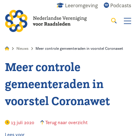
Leeromgeving
Podcasts
Zoeken
Alles
Nieuws
Agenda
Raadslid
Nieuws
Meer controle gemeenteraden in voorstel Coronawet
Meer controle
Home
gemeenteraden in
Agenda
voorstel Coronawet
Nieuws
Opleiding
13 juli 2020
Terug naar overzicht
Kennis & Informatie
Lees voor