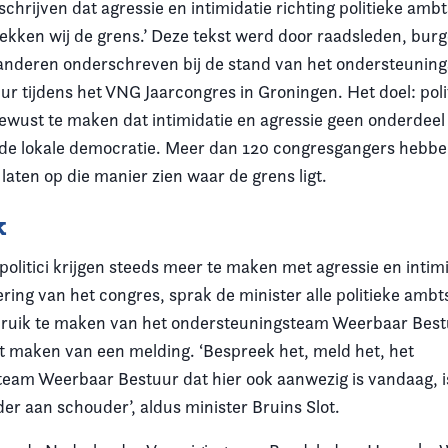
schrijven dat agressie en intimidatie richting politieke amb
trekken wij de grens.’ Deze tekst werd door raadsleden, bu
anderen onderschreven bij de stand van het ondersteunin
r tijdens het VNG Jaarcongres in Groningen. Het doel: poli
wust te maken dat intimidatie en agressie geen onderdeel 
 de lokale democratie. Meer dan 120 congresgangers hebbe
aten op die manier zien waar de grens ligt.
k
olitici krijgen steeds meer te maken met agressie en intimi
ring van het congres, sprak de minister alle politieke ambt
ruik te maken van het ondersteuningsteam Weerbaar Bestu
t maken van een melding. ‘Bespreek het, meld het, het
eam Weerbaar Bestuur dat hier ook aanwezig is vandaag, is
er aan schouder’, aldus minister Bruins Slot.