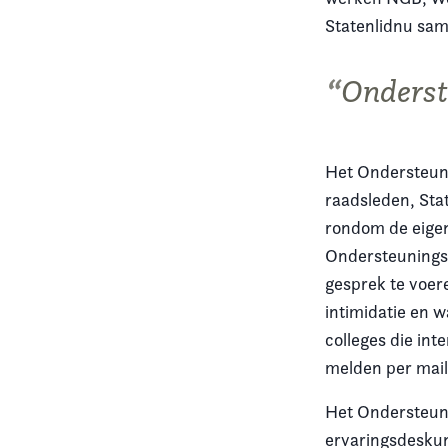
Statenlidnu sa
Onderst
Het Ondersteun
raadsleden, St
rondom de eigen 
Ondersteuningst
gesprek te voer
intimidatie en 
colleges die in
melden per mai
Het Ondersteun
ervaringsdeskun