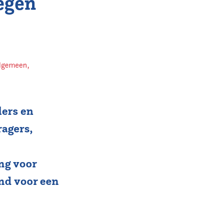
egen
lgemeen
,
ders en
ragers,
ng voor
nd voor een