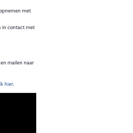
ct opnemen met
 in contact met
nen mailen naar
ik hier
.