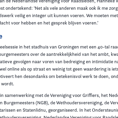
van de Nederlandse Vereniging voor Raadsleden, Hanneke 
est ondertekend: ‘Net als vele anderen maak ook ik me zorg
dswerk veilig en integer uit kunnen voeren. We moeten met 
cht voor hebben en het gesprek blijven voeren.’
e
deelsessie in het stadhuis van Groningen met een 40-tal ra
burgemeesters over de aantrekkelijkheid van het ambt, k
gatieve gevolgen naar voren van bedreiging en intimidatie n
wel online als op straat en weinig tot geen waardering is iet
tiveert hen desondanks om betekenisvol werk te doen, ond
n wordt.
s in samenwerking met de Vereniging voor Griffiers, het Ne
n Burgemeesters (NGB), de Wethoudersvereniging, de Ver
rissen en Statenlidnu, georganiseerd. In het Ondersteun
thoudersvereniging, Nederlandse Vereniging voor Raadsl