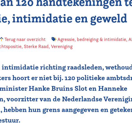
an 120 handtekeningen t
ie, intimidatie en geweld
Terug naar overzicht
Agressie, bedreiging & intimidatie
,
A
chtspositie
,
Sterke Raad
,
Vereniging
 intimidatie richting raadsleden, wethou
rs hoort er niet bij. 120 politieke ambtsd
minister Hanke Bruins Slot en Hanneke
, voorzitter van de Nederlandse Verenigi
, hebben hun grens aangegeven en geteke
estuur.