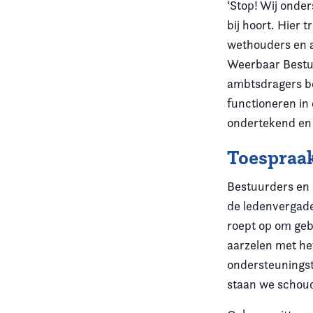
‘Stop! Wij onder
bij hoort. Hier 
wethouders en 
Weerbaar Bestuu
ambtsdragers be
functioneren in
ondertekend en l
Toespraa
Bestuurders en p
de ledenvergade
roept op om geb
aarzelen met he
ondersteuningst
staan we schoud