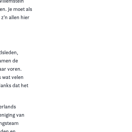
Willemstein
en. Je moet als
z’n allen hier
adsleden,
wamen de
aar voren.
s wat velen
anks dat het
derlands
eniging van
ingsteam
eden en