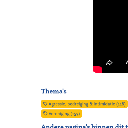
Thema's
Agressie, bedreiging & intimidatie (118)
Vereniging (157)
Andere pagina's binnen dit