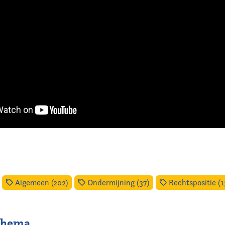
Algemeen (202)
Ondermijning (37)
Rechtspositie (1
 thema