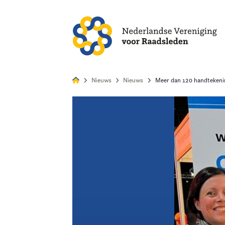
Alles
Nie
Nieuws
Nieuws
Meer dan 120 handtekenin
Home
Agenda
Nieuws
Opleiding
Kennis & Informatie