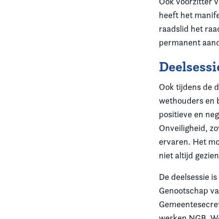
Ook voorzitter 
heeft het manif
raadslid het raa
permanent aanda
Deelsessi
Ook tijdens de 
wethouders en 
positieve en ne
Onveiligheid, zo
ervaren. Het mo
niet altijd gezie
De deelsessie i
Genootschap va
Gemeentesecreta
werken NGB, We