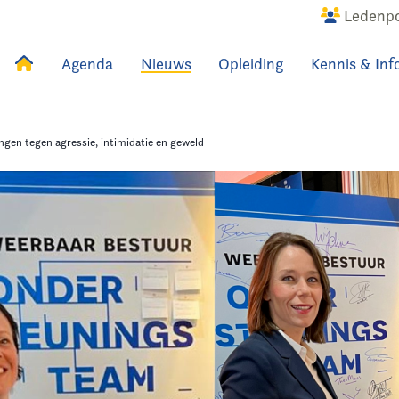
Ledenpo
Agenda
Nieuws
Opleiding
Kennis & Inf
uws
Agenda
Raadslid
gen tegen agressie, intimidatie en geweld