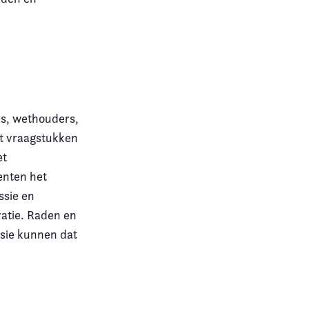
s, wethouders,
t vraagstukken
et
enten het
ssie en
ratie. Raden en
ssie kunnen dat