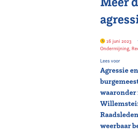
Meer d
agress
16 juni 2023
Ondermijning
,
Re
Lees voor
Agressie en
burgemeeste
waaronder 
Willemstein
Raadsleden
weerbaar b