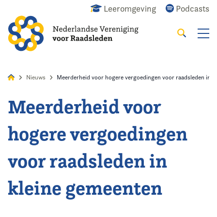
Leeromgeving
Podcasts
Zoeken
Alles
Nieuws
Agenda
Raadslid
Nieuws
Meerderheid voor hogere vergoedingen voor raadsleden in k
Meerderheid voor
Home
hogere vergoedingen
Agenda
voor raadsleden in
Nieuws
kleine gemeenten
Opleiding
Kennis & Informatie