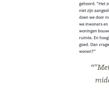
gehoord. “Het z
niet zijn aanges
doen we door mi
we inwoners en 
woningen bouwen
ruimte. En hoog
goed. Dan vragen
wonen?”
“Met
midd