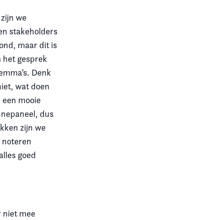
 zijn we
en stakeholders
ond, maar dit is
m het gesprek
ilemma’s. Denk
niet, wat doen
n een mooie
nnepaneel, dus
ekken zijn we
r noteren
alles goed
r niet mee