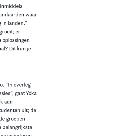
 inmiddels
standaarden waar
 in landen.”
roeit; er
e oplossingen
al? Dit kun je
o. “In overleg
sies”, gaat Yoka
ok aan
tudenten uit; de
rde groepen
e belangrijkste
representeren