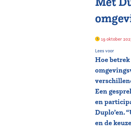
Met Du
omgevi
19 oktober 20
Lees voor
Hoe betrek 
omgevingsv
verschille
Een gespre
en particip
Duplo’en. “
en de keuz