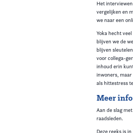
Het interviewen
vergelijken en 
we naar een onli
Yoka hecht veel
blijven we de w
blijven sleutele
voor collega-ge
inhoud erin kunt
inwoners, maar f
als hittestress t
Meer inf
Aan de slag me
raadsleden.
Deze reeks is i