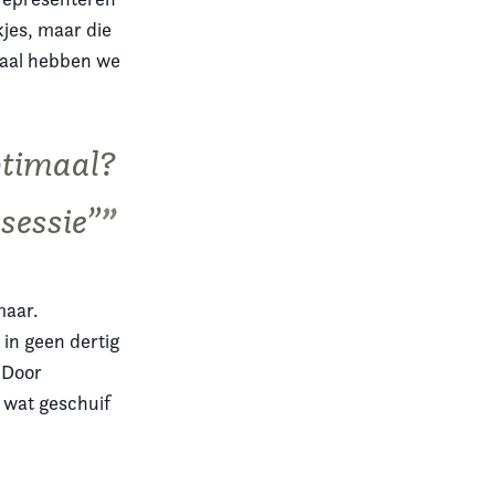
jes, maar die
chaal hebben we
ptimaal?
sessie”
maar.
in geen dertig
 Door
n wat geschuif