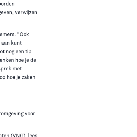
woorden
geven, verwijzen
lnemers. “Ook
e aan kunt
lot nog een tip
denken hoe je de
esprek met
 op hoe je zaken
eromgeving voor
nten (VNG), lees