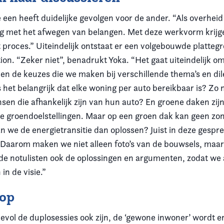
een heeft duidelijke gevolgen voor de ander. “Als overheid
g met het afwegen van belangen. Met deze werkvorm krijg
it proces.” Uiteindelijk ontstaat er een volgebouwde plattegr
tion. “Zeker niet”, benadrukt Yoka. “Het gaat uiteindelijk o
gt en de keuzes die we maken bij verschillende thema’s en d
Is het belangrijk dat elke woning per auto bereikbaar is? Zo 
en die afhankelijk zijn van hun auto? En groene daken zij
de groendoelstellingen. Maar op een groen dak kan geen zo
n we de energietransitie dan oplossen? Juist in deze gespr
 Daarom maken we niet alleen foto’s van de bouwsels, maa
ide notulisten ook de oplossingen en argumenten, zodat we 
in de visie.”
 op
vol de duplosessies ook zijn, de ‘gewone inwoner’ wordt e