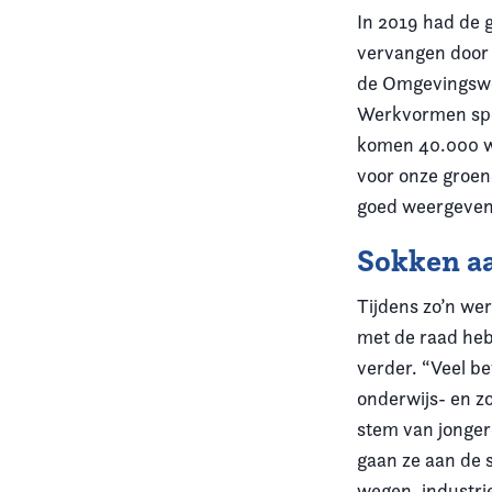
In 2019 had de 
vervangen door 
de Omgevingswet
Werkvormen spel
komen 40.000 wo
voor onze groen
goed weergeven
Sokken a
Tijdens zo’n wer
met de raad heb
verder. “Veel b
onderwijs- en zo
stem van jonger
gaan ze aan de s
wegen, industri