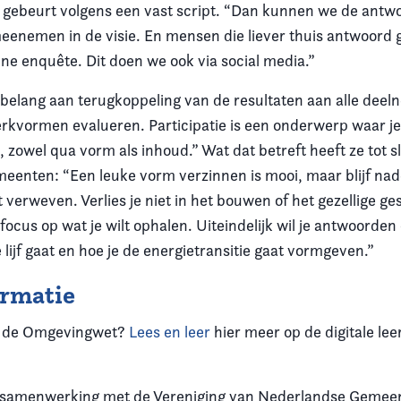
 gebeurt volgens een vast script. “Dan kunnen we de ant
meenemen in de visie. En mensen die liever thuis antwoord 
ne enquête. Dit doen we ook via social media.”
 belang aan terugkoppeling van de resultaten aan alle dee
erkvormen evalueren. Participatie is een onderwerp waar j
n, zowel qua vorm als inhoud.” Wat dat betreft heeft ze tot s
meenten: “Een leuke vorm verzinnen is mooi, maar blijf na
 verweven. Verlies je niet in het bouwen of het gezellige g
ocus op wat je wilt ophalen. Uiteindelijk wil je antwoorden
e lijf gaat en hoe je de energietransitie gaat vormgeven.”
ormatie
t de Omgevingwet?
Lees en leer
hier meer op de digitale le
n samenwerking met de Vereniging van Nederlandse Gemee