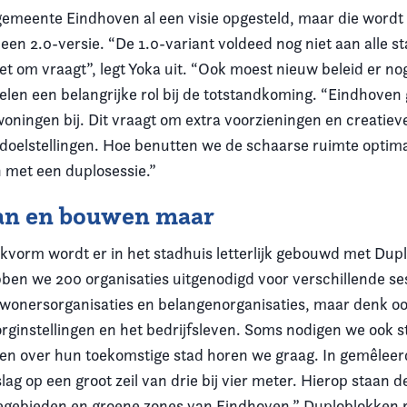
gemeente Eindhoven al een visie opgesteld, maar die wordt
een 2.0-versie. “De 1.0-variant voldeed nog niet aan alle 
 om vraagt”, legt Yoka uit. “Ook moest nieuw beleid er nog
en een belangrijke rol bij de totstandkoming. “Eindhoven g
ningen bij. Dit vraagt om extra voorzieningen en creatiev
doelstellingen. Hoe benutten we de schaarse ruimte optima
 met een duplosessie.”
an en bouwen maar
kvorm wordt er in het stadhuis letterlijk gebouwd met Dupl
ben we 200 organisaties uitgenodigd voor verschillende ses
ewonersorganisaties en belangenorganisaties, maar denk o
rginstellingen en het bedrijfsleven. Soms nodigen we ook s
en over hun toekomstige stad horen we graag. In gemêlee
lag op een groot zeil van drie bij vier meter. Hierop staan d
egebieden en groene zones van Eindhoven.” Duploblokken 