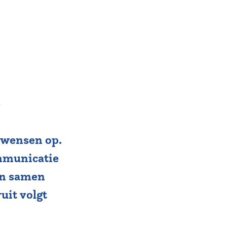
e
 wensen op.
mmunicatie
 en samen
uit volgt