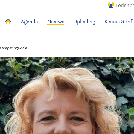
Ledenpo
Agenda
Nieuws
Opleiding
Kennis & Inf
uws
Agenda
Raadslid
 omgevingsvisie