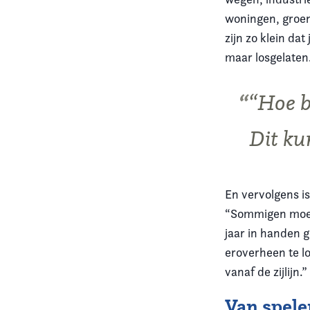
woningen, groen
zijn zo klein da
maar losgelaten
“Hoe b
Dit ku
En vervolgens i
“Sommigen moet
jaar in handen 
eroverheen te lo
vanaf de zijlijn.”
Van spele