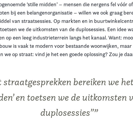
ogenoemde ‘stille midden’ – mensen die nergens fel vóór of
loten bij een belangenorganisatie – willen we ook graag ber
ddel van straatsessies. Op markten en in buurtwinkelcent
toetsen we de uitkomsten van de duplosessies. Een idee wa
 op een leeg industrieterrein langs het kanaal. Want: mooi 
bouw is vaak te modern voor bestaande woonwijken, maar h
 we op straat: vind je het een goede oplossing? Zou je daar
 straatgesprekken bereiken we het ‘
en’ en toetsen we de uitkomsten 
duplosessies”