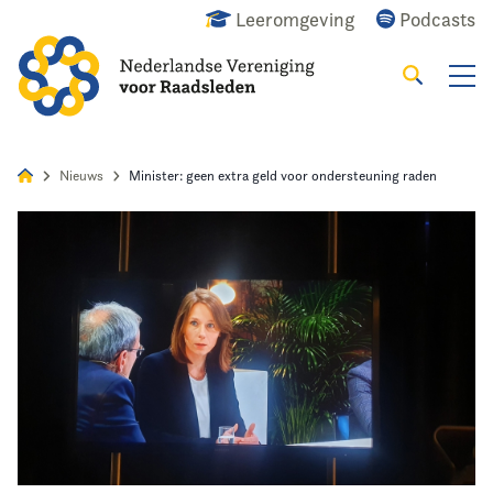
Leeromgeving
Podcasts
Zoeken
Alles
Nieuws
Agenda
Raadslid
Nieuws
Minister: geen extra geld voor ondersteuning raden
Home
Agenda
Nieuws
Opleiding
Kennis & Informatie