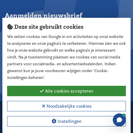
Aanmelden nieuwsbrief
Deze site gebruikt cookies
We zetten cookies van Google in om activiteiten op onze website
te analyseren en onze pagina’s te verbeteren. Hiermee zien we ook
Aanmelden
hoe je onze website gebruikt en welke pagina’s je interessant
vindt. Na je toestemming plaatsen we cookies van social media
partners voor socialmedia- en advertentiedoeleinden. Indien
Volg ons
gewenst kun je jouw voorkeuren wijzigen onder ‘Cookie-
instellingen beheren’.
Alle cookies accepteren
Noodzakelijke cookies
2026 Nederlandse Vereniging voor Raadsleden
Cookie instellingen
Instellingen
Webdesign:
XD designers