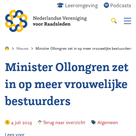
Leeromgeving
Podcasts
Zoeken
Alles
Nieuws
Agenda
Raadslid
Nieuws
Minister Ollongren zet in op meer vrouwelijke bestuurders
Minister Ollongren zet
Home
in op meer vrouwelijke
Agenda
bestuurders
Nieuws
Opleiding
4 juli 2019
Terug naar overzicht
Algemeen
Kennis & Informatie
Lees voor