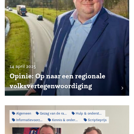
14 april 2025
Opinie: Op naar een regionale
volksvertegenwoordiging
Algemeen
Gezag van de raad
Hulp & ondersteuning
Informatievoorziening
Kennis & onderzoek
Scriptieprijs