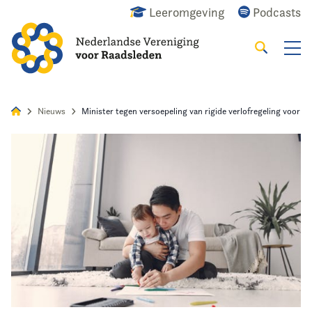
Leeromgeving
Podcasts
Zoeken
Alles
Nieuws
Agenda
Raadslid
Nieuws
Minister tegen versoepeling van rigide verlofregeling voor r
Home
Agenda
Nieuws
Opleiding
Kennis & Informatie