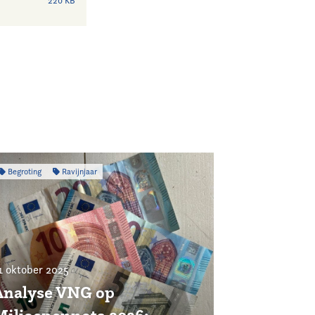
220 KB
Begroting
Ravijnjaar
1 oktober 2025
Analyse VNG op