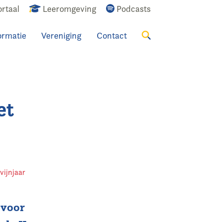
rtaal
Leeromgeving
Podcasts
ormatie
Vereniging
Contact
Zoeken
et
vijnjaar
 voor