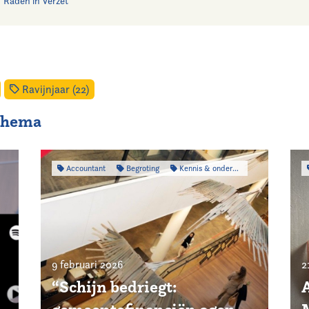
'Raden in Verzet'
Ravijnjaar (22)
 thema
Accountant
Begroting
Kennis & onderzoek
9 februari 2026
2
“Schijn bedriegt: