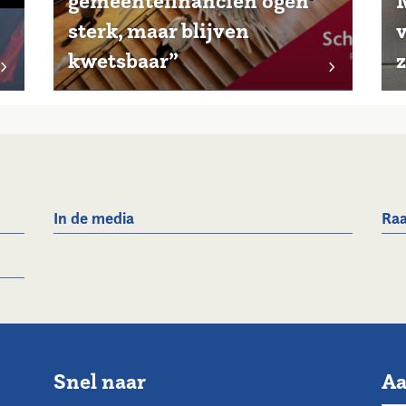
gemeentefinanciën ogen
sterk, maar blijven
v
kwetsbaar”
z
In de media
Raa
Snel naar
Aa