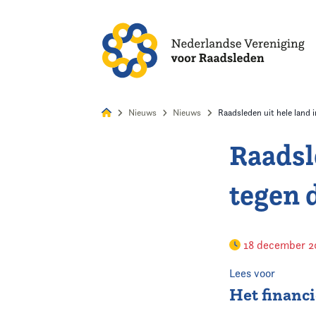
Alles
Nie
Nieuws
Nieuws
Raadsleden uit hele land 
Raadsl
Home
tegen 
Agenda
Nieuws
18 december 
Opleiding
Lees voor
Het financi
Kennis & Informatie