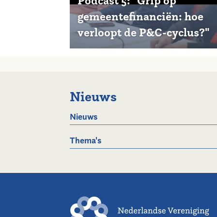
Podcast 5: "Grip op
gemeentefinanciën: hoe
verloopt de P&C-cyclus?"
Nieuws
Nieuws
Thema's