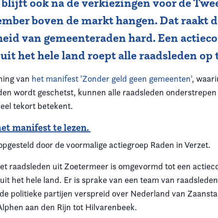
blijft ook na de verkiezingen voor de Tw
ember boven de markt hangen. Dat raakt d
jheid van gemeenteraden hard. Een actiec
uit het hele land roept alle raadsleden op t
ning van
het manifest 'Zonder geld geen gemeenten'
, waari
den wordt geschetst, kunnen alle raadsleden onderstrepen
eel tekort betekent.
het manifest te lezen.
 opgesteld door de voormalige actiegroep Raden in Verzet.
t raadsleden uit Zoetermeer is omgevormd tot een actiec
uit het hele land. Er is sprake van een team van raadsle
de politieke partijen verspreid over Nederland van Zaansta
lphen aan den Rijn tot Hilvarenbeek.