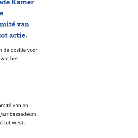
eede Kamer
e
omité van
ot actie.
n de positie voor
 wat het
omité van en
den/ambassadeurs
d tot West-