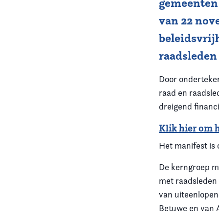
gemeenten 
van 22 nov
Vereniging
beleidsvri
Contact
raadsleden 
Door onderteke
raad en raadsle
dreigend financi
Klik hier om 
Het manifest is
De kerngroep me
met raadsleden 
van uiteenlopen
Betuwe en van A