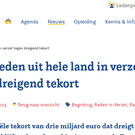
Ledenpo
Agenda
Nieuws
Opleiding
Kennis & Inf
uws
Agenda
Raadslid
in verzet tegen dreigend tekort
eden uit hele land in verz
dreigend tekort
2023
Terug naar overzicht
Begroting
,
Raden in Verzet
,
Ra
ële tekort van drie miljard euro dat dreigt