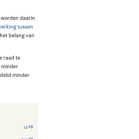
n worden daarin
erking tussen
het belang van
e raad te
t minder
dslid minder
53 KB