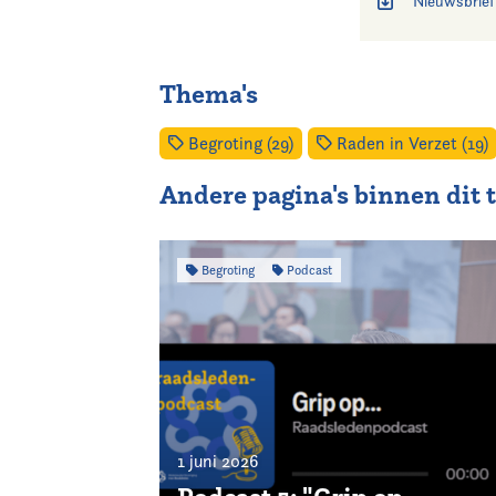
Nieuwsbrief 
Thema's
Begroting (29)
Raden in Verzet (19)
Andere pagina's binnen dit
Begroting
Podcast
1 juni 2026