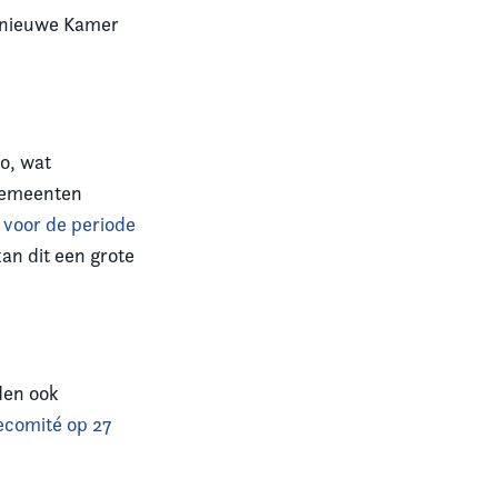
n nieuwe Kamer
o, wat
 gemeenten
 voor de periode
an dit een grote
den ook
ecomité op 27