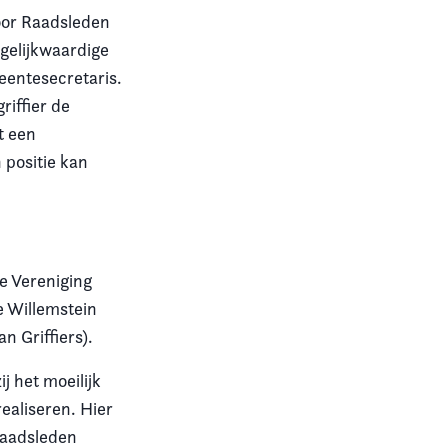
oor Raadsleden
 gelijkwaardige
eentesecretaris.
riffier de
t een
n positie kan
e Vereniging
e Willemstein
 Griffiers).
j het moeilijk
ealiseren. Hier
 raadsleden