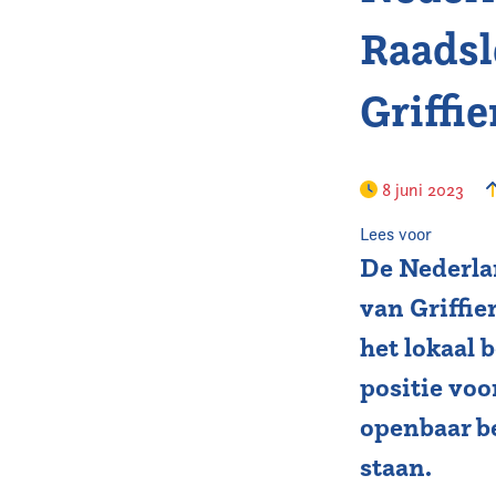
Raadsl
Griffi
8 juni 2023
Lees voor
De Nederla
van Griffie
het lokaal 
positie voo
openbaar be
staan.