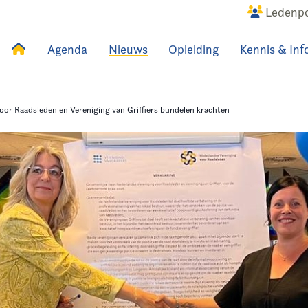
Ledenpo
Agenda
Nieuws
Opleiding
Kennis & Inf
uws
Agenda
Raadslid
oor Raadsleden en Vereniging van Griffiers bundelen krachten