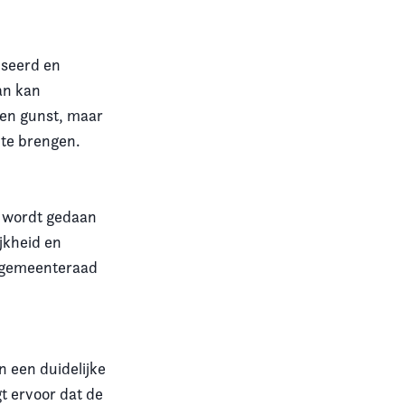
iseerd en
an kan
een gunst, maar
 te brengen.
t wordt gedaan
jkheid en
e gemeenteraad
n een duidelijke
t ervoor dat de