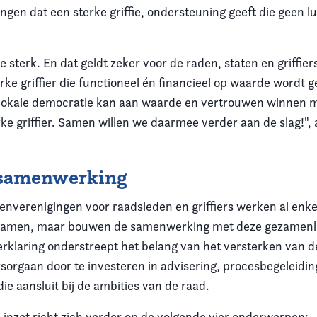
ngen dat een sterke griffie, ondersteuning geeft die geen lu
sterk. En dat geldt zeker voor de raden, staten en griffier
rke griffier die functioneel én financieel op waarde wordt 
lokale democratie kan aan waarde en vertrouwen winnen m
rke griffier. Samen willen we daarmee verder aan de slag!",
samenwerking
enverenigingen voor raadsleden en griffiers werken al enke
samen, maar bouwen de samenwerking met deze gezamenlij
erklaring onderstreept het belang van het versterken van d
orgaan door te investeren in advisering, procesbegeleiding
 die aansluit bij de ambities van de raad.
 inzet richt zich verder op de volgende vier onderwerpen: