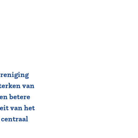
ereniging
sterken van
een betere
eit van het
 centraal