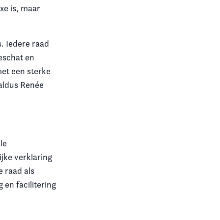
xe is, maar
s. Iedere raad
geschat en
et een sterke
 aldus Renée
le
ke verklaring
e raad als
 en facilitering