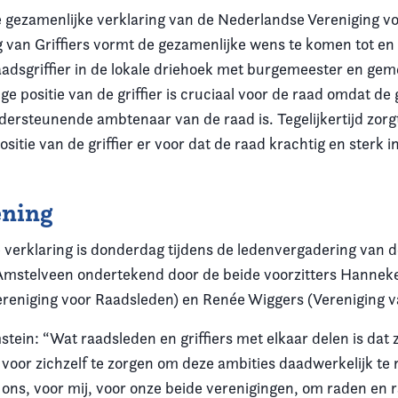
e gezamenlijke verklaring van de Nederlandse Vereniging v
g van Griffiers vormt de gezamenlijke wens te komen tot en
raadsgriffier in de lokale driehoek met burgemeester en gem
ge positie van de griffier is cruciaal voor de raad omdat de g
ndersteunende ambtenaar van de raad is. Tegelijkertijd zorg
ositie van de griffier er voor dat de raad krachtig en sterk i
ning
 verklaring is donderdag tijdens de ledenvergadering van d
n Amstelveen ondertekend door de beide voorzitters Hannek
reniging voor Raadsleden) en Renée Wiggers (Vereniging van
ein: “Wat raadsleden en griffiers met elkaar delen is dat zi
voor zichzelf te zorgen om deze ambities daadwerkelijk te r
r ons, voor mij, voor onze beide verenigingen, om raden en