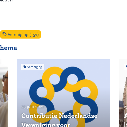
Vereniging (157)
 thema
Vereniging
25 juni 2026
2
Contributie Nederlandse
Vereniging voor