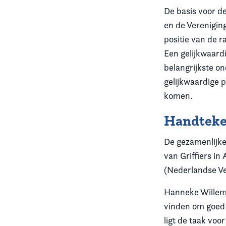
De basis voor d
en de Verenigin
positie van de 
Een gelijkwaardi
belangrijkste o
gelijkwaardige p
komen.
Handteke
De gezamenlijke
van Griffiers i
(Nederlandse Ve
Hanneke Willemst
vinden om goed 
ligt de taak voo