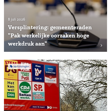
8 juli 2026
Versplintering: gemeenteraden
"Pak werkelijke oorzaken hoge
werkdruk aan"
Verkiezingen