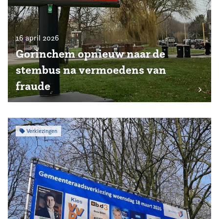
16 april 2026
Gorinchem opnieuw naar de
stembus na vermoedens van
fraude
Verkiezingen