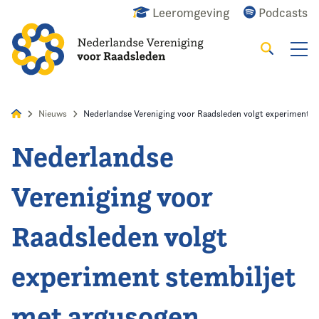
Leeromgeving
Podcasts
Zoeken
Alles
Nieuws
Agenda
Raadslid
Nieuws
Nederlandse Vereniging voor Raadsleden volgt experiment s
Nederlandse
Home
Vereniging voor
Agenda
Raadsleden volgt
Nieuws
experiment stembiljet
Opleiding
met argusogen
Kennis & Informatie