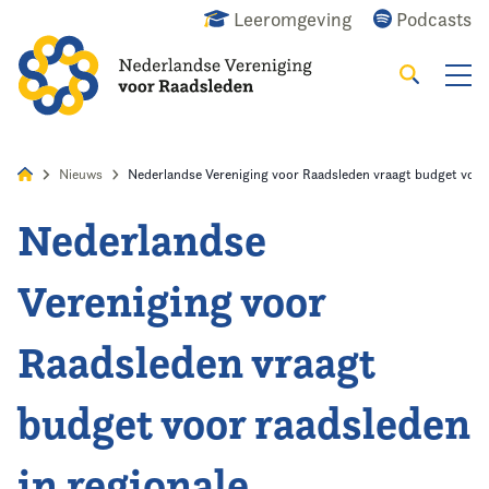
Leeromgeving
Podcasts
Zoeken
Alles
Nieuws
Agenda
Raadslid
Nieuws
Nederlandse Vereniging voor Raadsleden vraagt budget voor
Nederlandse
Home
Vereniging voor
Agenda
Raadsleden vraagt
Nieuws
budget voor raadsleden
Opleiding
in regionale
Kennis & Informatie