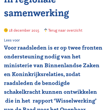
samenwerking
Vereniging
Contact
18 december 2015
Terug naar overzicht
Lees voor
Voor raadsleden is er op twee fronten
ondersteuning nodig van het
ministerie van Binnenlandse Zaken
en Koninkrijksrelaties, zodat
raadsleden de benodigde
schakelkracht kunnen ontwikkelen
die in het rapport ‘Wisselwerking’
van de Raad voor het Openbaar