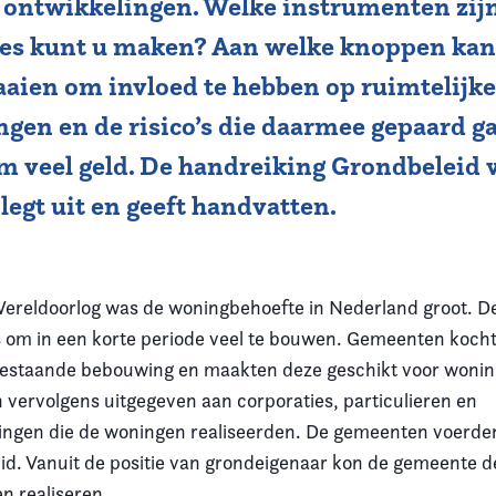
e ontwikkelingen. Welke instrumenten zij
es kunt u maken? Aan welke knoppen kan
aaien om invloed te hebben op ruimtelijk
gen en de risico’s die daarmee gepaard g
m veel geld. De handreiking Grondbeleid 
legt uit en geeft handvatten.
ereldoorlog was de woningbehoefte in Nederland groot. D
 om in een korte periode veel te bouwen. Gemeenten koch
bestaande bebouwing en maakten deze geschikt voor woni
vervolgens uitgegeven aan corporaties, particulieren en
gen die de woningen realiseerden. De gemeenten voerde
eid. Vanuit de positie van grondeigenaar kon de gemeente 
en realiseren.