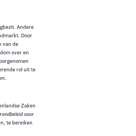
ngbezit. Andere
ndmarkt. Door
h van de
ndom over en
 voorgenomen
rende rol uit te
en.
nenlandse Zaken
rondbeleid voor
n, te bereiken