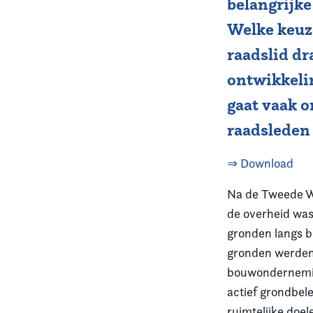
belangrijk
Welke keuz
Vereniging
raadslid dr
Contact
ontwikkelin
gaat vaak o
raadsleden 
⇒ Download
Na de Tweede W
de overheid was
gronden langs 
gronden werden 
bouwondernemin
actief grondbel
ruimtelijke doel