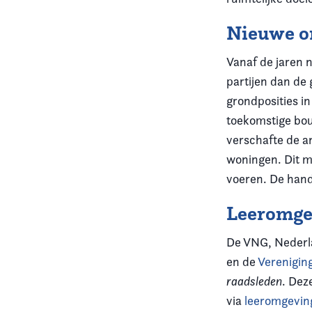
Nieuwe o
Vanaf de jaren 
partijen dan d
grondposities i
toekomstige bo
verschafte de a
woningen. Dit m
voeren. De hand
Leeromge
De VNG, Nederla
en de
Verenigin
raadsleden
. Dez
via
leeromgevin