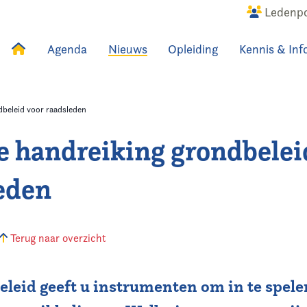
Ledenpo
Agenda
Nieuws
Opleiding
Kennis & Inf
uws
Agenda
Raadslid
beleid voor raadsleden
 handreiking grondbelei
eden
Terug naar overzicht
leid geeft u instrumenten om in te spele