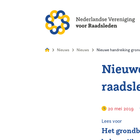
Alles
Nie
Nieuws
Nieuws
Nieuwe handreiking grond
Nieuwe
Home
raadsl
Agenda
Nieuws
20 mei 2019
Opleiding
Lees voor
Het grondbe
Kennis & Informatie