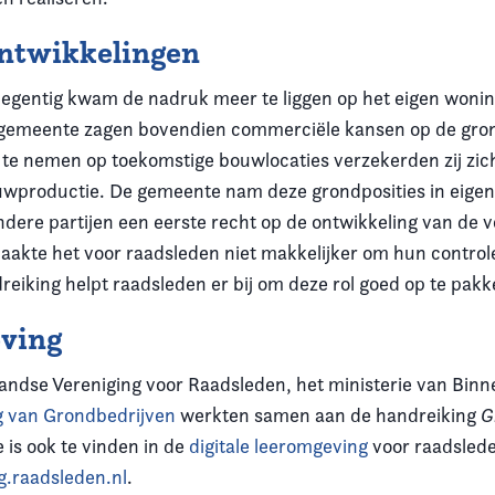
ntwikkelingen
negentig kwam de nadruk meer te liggen op het eigen woni
e gemeente zagen bovendien commerciële kansen op de gro
n te nemen op toekomstige bouwlocaties verzekerden zij zic
uwproductie. De gemeente nam deze grondposities in eige
ndere partijen een eerste recht op de ontwikkeling van de
aakte het voor raadsleden niet makkelijker om hun controle
reiking helpt raadsleden er bij om deze rol goed op te pakk
ving
ndse Vereniging voor Raadsleden, het ministerie van Bin
g van Grondbedrijven
werkten samen aan de handreiking
G
e is ook te vinden in de
digitale leeromgeving
voor raadslede
g.raadsleden.nl
.