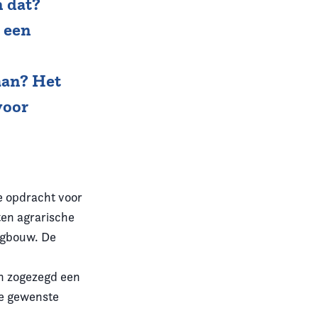
n dat?
 een
e
aan? Het
voor
e opdracht voor
ten agrarische
ngbouw. De
n zogezegd een
de gewenste