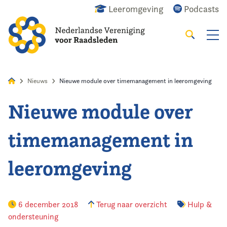
Leeromgeving
Podcasts
Zoeken
Alles
Nieuws
Agenda
Raadslid
Nieuws
Nieuwe module over timemanagement in leeromgeving
Nieuwe module over
Home
timemanagement in
Agenda
leeromgeving
Nieuws
Opleiding & Ontwikkeling
6 december 2018
Terug naar overzicht
Hulp &
ondersteuning
Kennis & Informatie