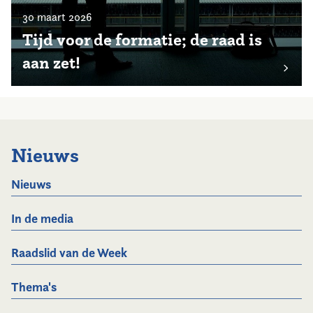
30 maart 2026
Tijd voor de formatie; de raad is
aan zet!
Nieuws
Nieuws
In de media
Raadslid van de Week
Thema's