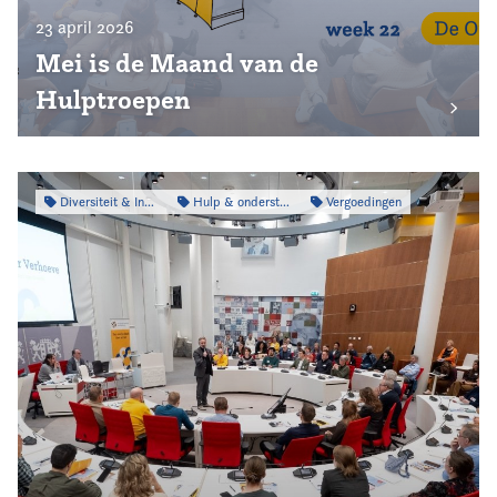
23 april 2026
Mei is de Maand van de
Hulptroepen
Diversiteit & Inclusiviteit
Hulp & ondersteuning
Vergoedingen