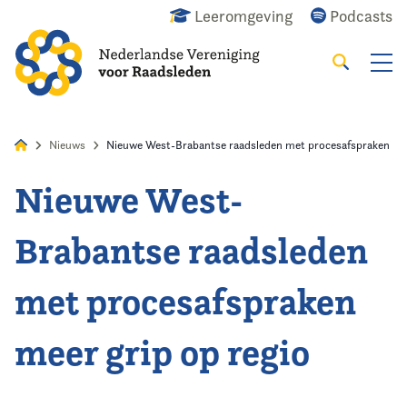
Leeromgeving
Podcasts
Zoeken
Alles
Nieuws
Agenda
Raadslid
Nieuws
Nieuwe West-Brabantse raadsleden met procesafspraken mee
Nieuwe West-
Home
Brabantse raadsleden
Agenda
met procesafspraken
Nieuws
meer grip op regio
Opleiding
Kennis & Informatie