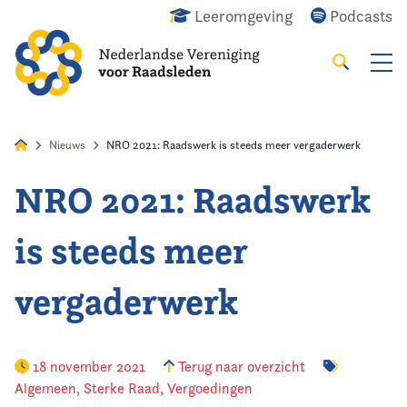
Leeromgeving
Podcasts
Zoeken
Alles
Nieuws
Agenda
Raadslid
Nieuws
NRO 2021: Raadswerk is steeds meer vergaderwerk
NRO 2021: Raadswerk
Home
is steeds meer
Agenda
vergaderwerk
Nieuws
Opleiding
18 november 2021
Terug naar overzicht
Algemeen
,
Sterke Raad
,
Vergoedingen
Kennis & Informatie