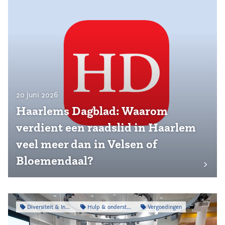
20 juni 2026
Haarlems Dagblad: Waarom
verdient een raadslid in Haarlem
veel meer dan in Velsen of
Bloemendaal?
Diversiteit & Inclusiviteit
Hulp & ondersteuning
Vergoedingen