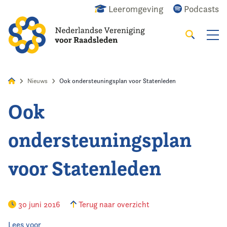
Leeromgeving
Podcasts
Zoeken
Alles
Nieuws
Agenda
Raadslid
Nieuws
Ook ondersteuningsplan voor Statenleden
Ook
Home
ondersteuningsplan
Agenda
voor Statenleden
Nieuws
Opleiding
30 juni 2016
Terug naar overzicht
Kennis & Informatie
Lees voor