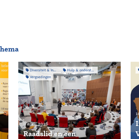
 thema
Diversiteit & Inclusiviteit
Hulp & ondersteuning
Vergoedingen
1
9 april 2026
Raadslid en een