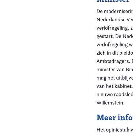
De moderniserin
Nederlandse Ver
verlofregeling,
gestart. De Ned
verlofregeling 
zich in dit plei
Ambtsdragers. Di
minister van Bi
mag het uitblij
van het kabinet.
nieuwe raadsled
Willemstein.
Meer inf
Het opiniestuk 