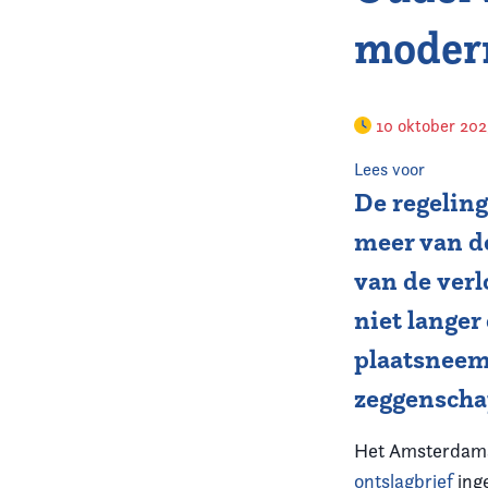
moder
10 oktober 20
Lees voor
De regeling
meer van de
van de verl
niet langer
plaatsneem
zeggenschap
Het Amsterdamse
ontslagbrief
ing