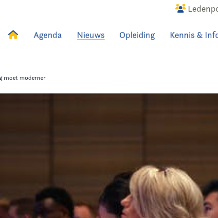
Ledenpo
Agenda
Nieuws
Opleiding
Kennis & Inf
uws
Agenda
Raadslid
ng moet moderner