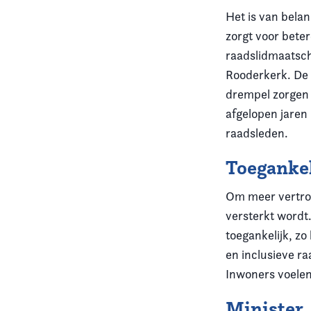
Het is van bela
zorgt voor beter
raadslidmaatscha
Rooderkerk. De 
drempel zorgen 
afgelopen jaren
raadsleden.
Toegankel
Om meer vertrouw
versterkt wordt
toegankelijk, z
en inclusieve r
Inwoners voelen
Minister