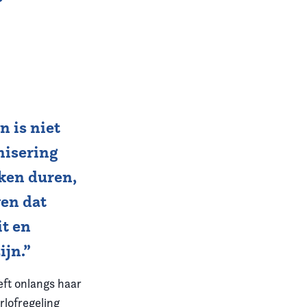
n is niet
nisering
eken duren,
wen dat
it en
ijn.”
eft onlangs haar
lofregeling