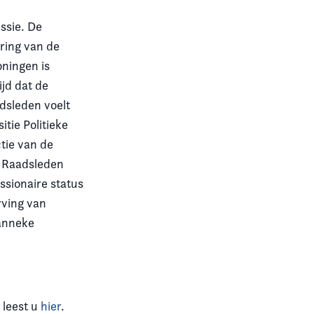
ssie. De
ering van de
oningen is
jd dat de
dsleden voelt
tie Politieke
ctie van de
r Raadsleden
ssionaire status
rving van
Hanneke
 leest u
hier
.