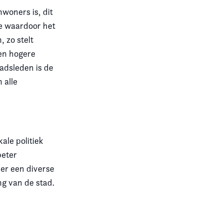
woners is, dit
de waardoor het
 zo stelt
en hogere
adsleden is de
 alle
ale politiek
beter
 er een diverse
ng van de stad.