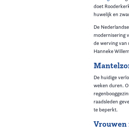
doet Rooderkerk
huwelijk en zw
De Nederlandse 
modernisering va
de werving van 
Hanneke Willem
Mantelzo
De huidige verlo
weken duren. Oo
regenbooggezinn
raadsleden geven
te beperkt.
Vrouwen i