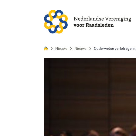
Alles
Nie
Nieuws
Nieuws
Ouderwetse verlofregeli
Home
Agenda
Nieuws
Opleiding
Kennis & Informatie