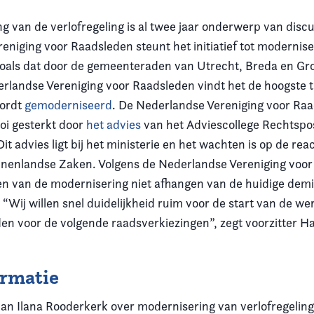
g van de verlofregeling is al twee jaar onderwerp van discu
eniging voor Raadsleden steunt het initiatief tot modernis
 zoals dat door de gemeenteraden van Utrecht, Breda en Gr
erlandse Vereniging voor Raadsleden vindt het de hoogste ti
wordt
gemoderniseerd
. De Nederlandse Vereniging voor Raa
dooi gesterkt door
het advies
van het Adviescollege Rechtsposi
t advies ligt bij het ministerie en het wachten is op de rea
nnenlandse Zaken. Volgens de Nederlandse Vereniging voo
ven van de modernisering niet afhangen van de huidige demi
 “Wij willen snel duidelijkheid ruim voor de start van de we
en voor de volgende raadsverkiezingen”, zegt voorzitter 
ormatie
van Ilana Rooderkerk over modernisering van verlofregeling