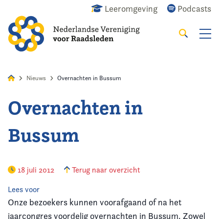
Leeromgeving
Podcasts
Zoeken
Alles
Nieuws
Agenda
Raadslid
Nieuws
Overnachten in Bussum
Overnachten in
Home
Bussum
Agenda
Nieuws
18 juli 2012
Terug naar overzicht
Opleiding
Lees voor
Onze bezoekers kunnen voorafgaand of na het
Kennis & Informatie
jaarcongres voordelig overnachten in Bussum. Zowel