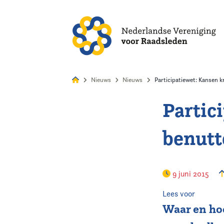
Alles
Nie
Nieuws
Nieuws
Participatiewet: Kansen k
Partic
Home
benutt
Agenda
Nieuws
9 juni 2015
Opleiding
Lees voor
Waar en ho
Kennis & Informatie