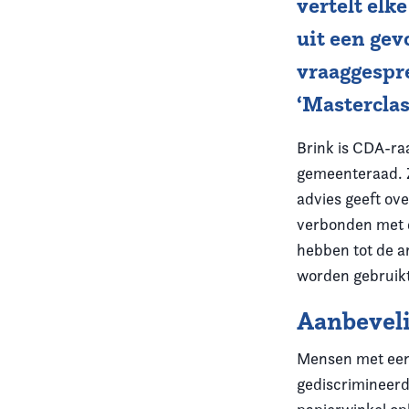
vertelt elk
uit een gev
Vereniging
vraaggespre
Contact
‘Masterclas
Brink is CDA-ra
gemeenteraad. Z
advies geeft ove
verbonden met d
hebben tot de ar
worden gebruikt
Aanbeveli
Mensen met een
gediscrimineerd: