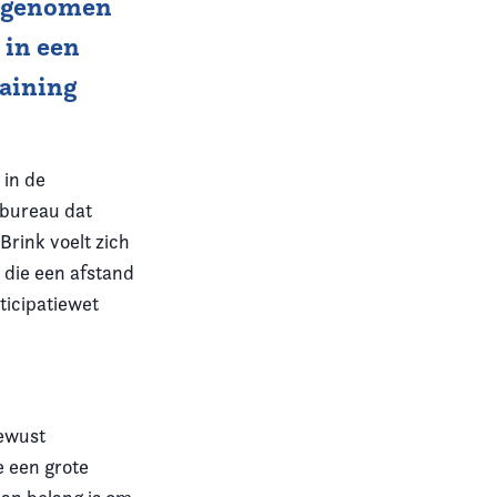
meegenomen
 in een
raining
 in de
 bureau dat
Brink voelt zich
 die een afstand
ticipatiewet
ewust
e een grote