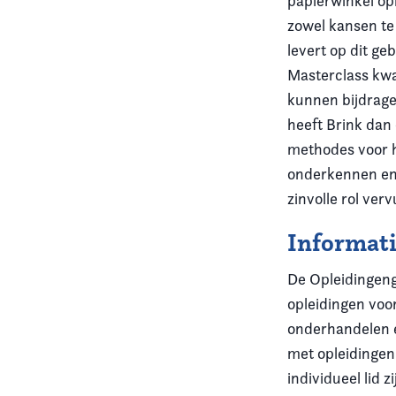
papierwinkel opl
zowel kansen te 
levert op dit ge
Masterclass kwa
kunnen bijdrag
heeft Brink dan
methodes voor h
onderkennen en 
zinvolle rol verv
Informati
De Opleidingeng
opleidingen voo
onderhandelen 
met opleidingen
individueel lid 