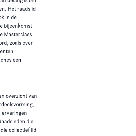
 van belang is om
en. Het raadslid
ok in de
de bijeenkomst
e Masterclass
ord, zoals over
lenten
aches een
en overzicht van
ordeelsvorming,
 ervaringen
Raadsleden die
ie collectief lid