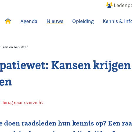
Ledenpo
Agenda
Nieuws
Opleiding
Kennis & Inf
uws
Agenda
Raadslid
rijgen en benutten
ipatiewet: Kansen krijgen
en
Terug naar overzicht
e doen raadsleden hun kennis op? Een raa