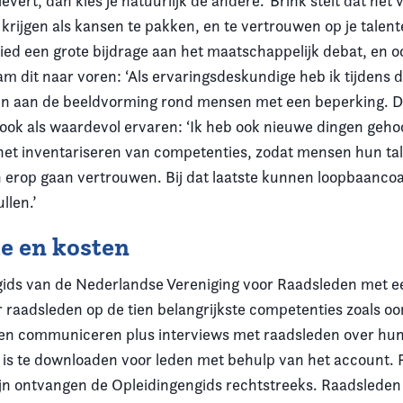
evert, dan kies je natuurlijk de andere.‘ Brink stelt dat het
krijgen als kansen te pakken, en te vertrouwen op je talent
bied een grote bijdrage aan het maatschappelijk debat, en o
m dit naar voren: ‘Als ervaringsdeskundige heb ik tijdens 
en aan de beeldvorming rond mensen met een beperking. D
 ook als waardevol ervaren: ‘Ik heb ook nieuwe dingen geho
et inventariseren van competenties, zodat mensen hun ta
erop gaan vertrouwen. Bij dat laatste kunnen loopbaanco
ullen.’
e en kosten
ids van de Nederlandse Vereniging voor Raadsleden met e
r raadsleden op de tien belangrijkste competenties zoals o
en communiceren plus interviews met raadsleden over hun
 is te downloaden voor leden met behulp van het account. 
zijn ontvangen de Opleidingengids rechtstreeks. Raadsleden d