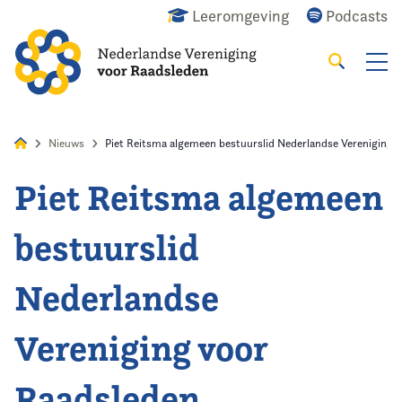
Leeromgeving
Podcasts
Zoeken
Alles
Nieuws
Agenda
Raadslid
Nieuws
Piet Reitsma algemeen bestuurslid Nederlandse Vereniging 
Piet Reitsma algemeen
Home
bestuurslid
Agenda
Nederlandse
Nieuws
Vereniging voor
Opleiding
Raadsleden
Kennis & Informatie